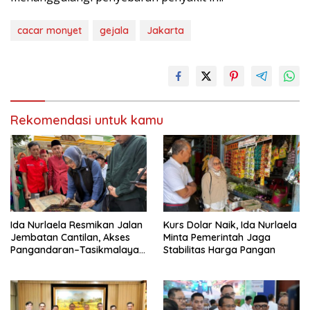
cacar monyet
gejala
Jakarta
Rekomendasi untuk kamu
Ida Nurlaela Resmikan Jalan
Kurs Dolar Naik, Ida Nurlaela
Jembatan Cantilan, Akses
Minta Pemerintah Jaga
Pangandaran–Tasikmalaya
Stabilitas Harga Pangan
Kian Lancar