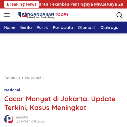
Langsung
ega Pangandaran Tekankan Pentingnya MPASI Kaya Zat Besi
Breaking News
ke
konten
Home
Berita
Politik
Pariwisata
Otomotif
Olahraga
T
Beranda
Nasional
Nasional
Cacar Monyet di Jakarta: Update
Terkini, Kasus Meningkat
Redaksi
22 November 2023