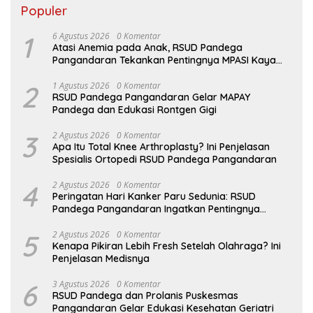
Populer
1
6 Agustus 2026
0 Komentar
Atasi Anemia pada Anak, RSUD Pandega
Pangandaran Tekankan Pentingnya MPASI Kaya
Zat Besi
2
1 Agustus 2026
0 Komentar
RSUD Pandega Pangandaran Gelar MAPAY
Pandega dan Edukasi Rontgen Gigi
3
2 Agustus 2026
0 Komentar
Apa Itu Total Knee Arthroplasty? Ini Penjelasan
Spesialis Ortopedi RSUD Pandega Pangandaran
4
2 Agustus 2026
0 Komentar
Peringatan Hari Kanker Paru Sedunia: RSUD
Pandega Pangandaran Ingatkan Pentingnya
Deteksi Dini
5
2 Agustus 2026
0 Komentar
Kenapa Pikiran Lebih Fresh Setelah Olahraga? Ini
Penjelasan Medisnya
6
3 Agustus 2026
0 Komentar
RSUD Pandega dan Prolanis Puskesmas
Pangandaran Gelar Edukasi Kesehatan Geriatri