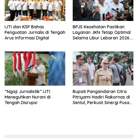
IJTI dan KSP Bahas
BPJS Kesehatan Pastikan
Penguatan Jurnalis di Tengah
Layanan JKN Tetap Optimal
Arus Informasi Digital
Selama Libur Lebaran 2026.
Berikut Posko Mudik di
Sejumlah Titik Strategis
“Ngaji Jurnalistik” IJTI:
Bupati Pangandaran Citra
Meneguhkan Nurani di
Pitriyami Hadiri Rakornas di
Tengah Disrupsi
Sentul, Perkuat Sinergi Pusat
– Daerah