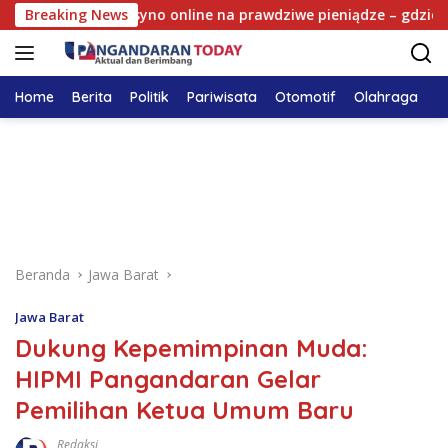
Langsung
rı
Breaking News
Kasyno online na prawdziwe pieniądze – gdzie grać l
ke
konten
Home
Berita
Politik
Pariwisata
Otomotif
Olahraga
T
Beranda
Jawa Barat
Jawa Barat
Dukung Kepemimpinan Muda:
HIPMI Pangandaran Gelar
Pemilihan Ketua Umum Baru
Redaksi