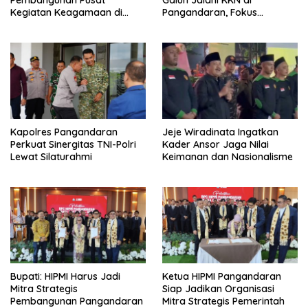
Pembangunan Pusat
Galuh Jalani KKN di
Kegiatan Keagamaan di
Pangandaran, Fokus
Lahan Pemda Cintaratu
Konservasi, Budaya, dan
Pemberdayaan UMKM
Kapolres Pangandaran
Jeje Wiradinata Ingatkan
Perkuat Sinergitas TNI-Polri
Kader Ansor Jaga Nilai
Lewat Silaturahmi
Keimanan dan Nasionalisme
Bupati: HIPMI Harus Jadi
Ketua HIPMI Pangandaran
Mitra Strategis
Siap Jadikan Organisasi
Pembangunan Pangandaran
Mitra Strategis Pemerintah