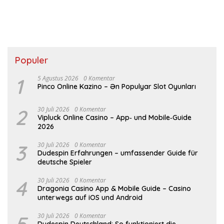
Populer
1
5 Agustus 2026
0 Komentar
Pinco Online Kazino – Ən Populyar Slot Oyunları
2
30 Juli 2026
0 Komentar
Vipluck Online Casino – App‑ und Mobile‑Guide
2026
3
30 Juli 2026
0 Komentar
Dudespin Erfahrungen – umfassender Guide für
deutsche Spieler
4
30 Juli 2026
0 Komentar
Dragonia Casino App & Mobile Guide – Casino
unterwegs auf iOS und Android
5
30 Juli 2026
0 Komentar
Dudespin Deutschland: So funktioniert die