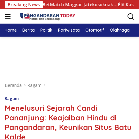
Langsung
Online Casino BetMatch Magyar Játékosoknak – Élő Kaszinó és
Breaking News
ke
konten
Home
Berita
Politik
Pariwisata
Otomotif
Olahraga
T
Beranda
Ragam
Ragam
Menelusuri Sejarah Candi
Pananjung: Keajaiban Hindu di
Pangandaran, Keunikan Situs Batu
Kalde