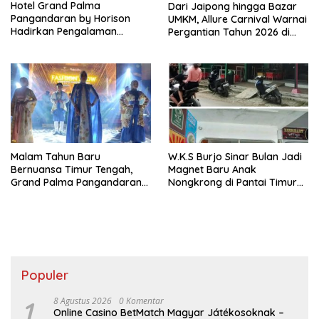
Hotel Grand Palma
Dari Jaipong hingga Bazar
Pangandaran by Horison
UMKM, Allure Carnival Warnai
Hadirkan Pengalaman
Pergantian Tahun 2026 di
Menginap Nyaman
Pangandaran
Berkonsep Syariah Modern
Malam Tahun Baru
W.K.S Burjo Sinar Bulan Jadi
Bernuansa Timur Tengah,
Magnet Baru Anak
Grand Palma Pangandaran
Nongkrong di Pantai Timur
Manjakan Wisatawan
Pangandaran
Populer
1
8 Agustus 2026
0 Komentar
Online Casino BetMatch Magyar Játékosoknak –