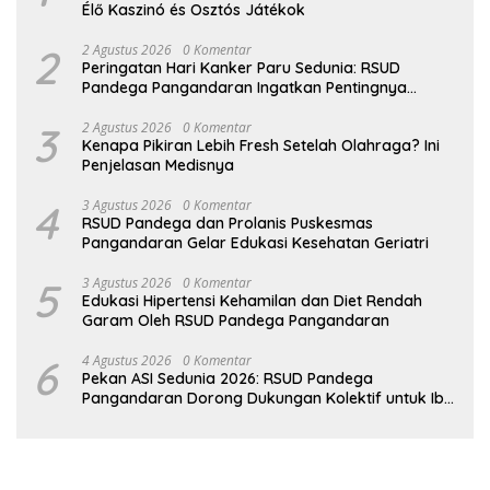
Élő Kaszinó és Osztós Játékok
2
2 Agustus 2026
0 Komentar
Peringatan Hari Kanker Paru Sedunia: RSUD
Pandega Pangandaran Ingatkan Pentingnya
Deteksi Dini
3
2 Agustus 2026
0 Komentar
Kenapa Pikiran Lebih Fresh Setelah Olahraga? Ini
Penjelasan Medisnya
4
3 Agustus 2026
0 Komentar
RSUD Pandega dan Prolanis Puskesmas
Pangandaran Gelar Edukasi Kesehatan Geriatri
5
3 Agustus 2026
0 Komentar
Edukasi Hipertensi Kehamilan dan Diet Rendah
Garam Oleh RSUD Pandega Pangandaran
6
4 Agustus 2026
0 Komentar
Pekan ASI Sedunia 2026: RSUD Pandega
Pangandaran Dorong Dukungan Kolektif untuk Ibu
Menyusui