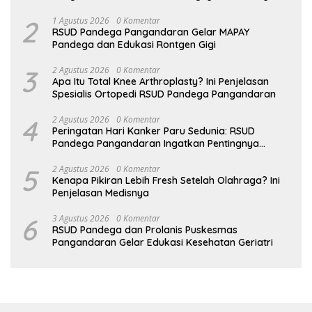
Zat Besi
2
1 Agustus 2026
0 Komentar
RSUD Pandega Pangandaran Gelar MAPAY
Pandega dan Edukasi Rontgen Gigi
3
2 Agustus 2026
0 Komentar
Apa Itu Total Knee Arthroplasty? Ini Penjelasan
Spesialis Ortopedi RSUD Pandega Pangandaran
4
2 Agustus 2026
0 Komentar
Peringatan Hari Kanker Paru Sedunia: RSUD
Pandega Pangandaran Ingatkan Pentingnya
Deteksi Dini
5
2 Agustus 2026
0 Komentar
Kenapa Pikiran Lebih Fresh Setelah Olahraga? Ini
Penjelasan Medisnya
6
3 Agustus 2026
0 Komentar
RSUD Pandega dan Prolanis Puskesmas
Pangandaran Gelar Edukasi Kesehatan Geriatri