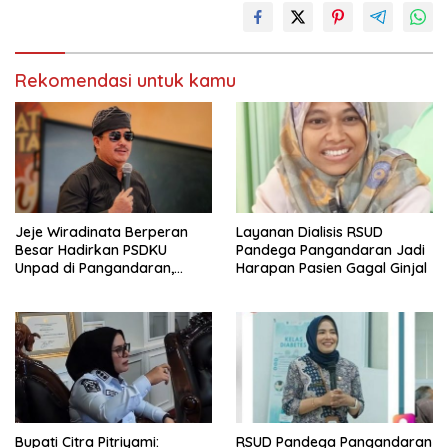
Rekomendasi untuk kamu
Jeje Wiradinata Berperan
Layanan Dialisis RSUD
Besar Hadirkan PSDKU
Pandega Pangandaran Jadi
Unpad di Pangandaran,
Harapan Pasien Gagal Ginjal
Dorong Akses Pendidikan
Tinggi bagi Putra Daerah
Bupati Citra Pitriyami:
RSUD Pandega Pangandaran