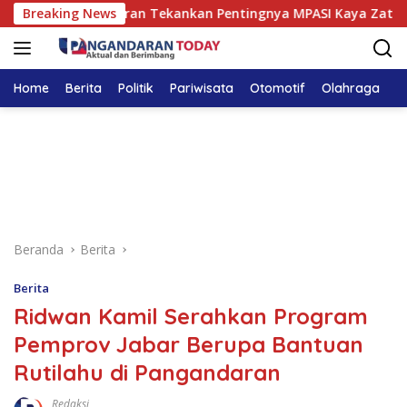
Langsung
ga Pangandaran Tekankan Pentingnya MPASI Kaya Zat Besi
Breaking News
ke
konten
Home
Berita
Politik
Pariwisata
Otomotif
Olahraga
T
Beranda
Berita
Berita
Ridwan Kamil Serahkan Program
Pemprov Jabar Berupa Bantuan
Rutilahu di Pangandaran
Redaksi