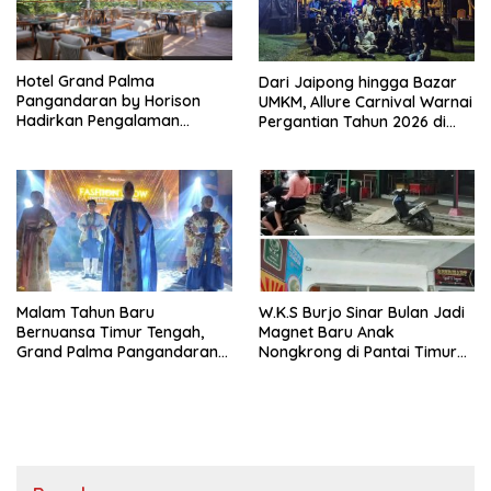
Hotel Grand Palma
Dari Jaipong hingga Bazar
Pangandaran by Horison
UMKM, Allure Carnival Warnai
Hadirkan Pengalaman
Pergantian Tahun 2026 di
Menginap Nyaman
Pangandaran
Berkonsep Syariah Modern
Malam Tahun Baru
W.K.S Burjo Sinar Bulan Jadi
Bernuansa Timur Tengah,
Magnet Baru Anak
Grand Palma Pangandaran
Nongkrong di Pantai Timur
Manjakan Wisatawan
Pangandaran