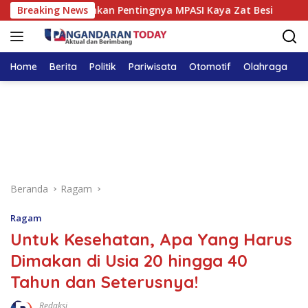
Langsung
daran Tekankan Pentingnya MPASI Kaya Zat Besi
Breaking News
Meny
ke
konten
Home
Berita
Politik
Pariwisata
Otomotif
Olahraga
T
Beranda
Ragam
Ragam
Untuk Kesehatan, Apa Yang Harus
Dimakan di Usia 20 hingga 40
Tahun dan Seterusnya!
Redaksi