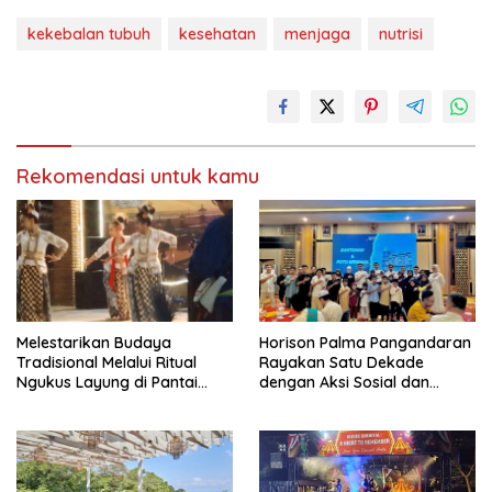
kekebalan tubuh
kesehatan
menjaga
nutrisi
Rekomendasi untuk kamu
Melestarikan Budaya
Horison Palma Pangandaran
Tradisional Melalui Ritual
Rayakan Satu Dekade
Ngukus Layung di Pantai
dengan Aksi Sosial dan
Pangandaran
Lingkungan