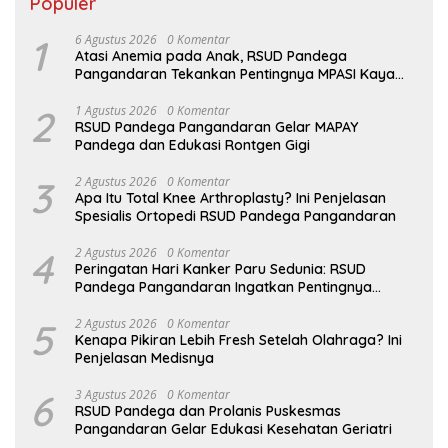
Populer
1
6 Agustus 2026
0 Komentar
Atasi Anemia pada Anak, RSUD Pandega
Pangandaran Tekankan Pentingnya MPASI Kaya
Zat Besi
2
1 Agustus 2026
0 Komentar
RSUD Pandega Pangandaran Gelar MAPAY
Pandega dan Edukasi Rontgen Gigi
3
2 Agustus 2026
0 Komentar
Apa Itu Total Knee Arthroplasty? Ini Penjelasan
Spesialis Ortopedi RSUD Pandega Pangandaran
4
2 Agustus 2026
0 Komentar
Peringatan Hari Kanker Paru Sedunia: RSUD
Pandega Pangandaran Ingatkan Pentingnya
Deteksi Dini
5
2 Agustus 2026
0 Komentar
Kenapa Pikiran Lebih Fresh Setelah Olahraga? Ini
Penjelasan Medisnya
6
3 Agustus 2026
0 Komentar
RSUD Pandega dan Prolanis Puskesmas
Pangandaran Gelar Edukasi Kesehatan Geriatri