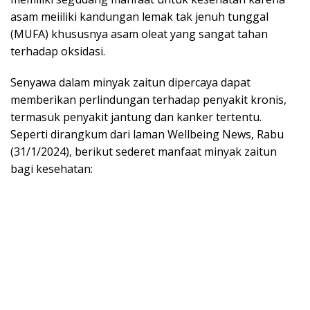
asam meiiliki kandungan lemak tak jenuh tunggal
(MUFA) khususnya asam oleat yang sangat tahan
terhadap oksidasi.
Senyawa dalam minyak zaitun dipercaya dapat
memberikan perlindungan terhadap penyakit kronis,
termasuk penyakit jantung dan kanker tertentu.
Seperti dirangkum dari laman Wellbeing News, Rabu
(31/1/2024), berikut sederet manfaat minyak zaitun
bagi kesehatan: