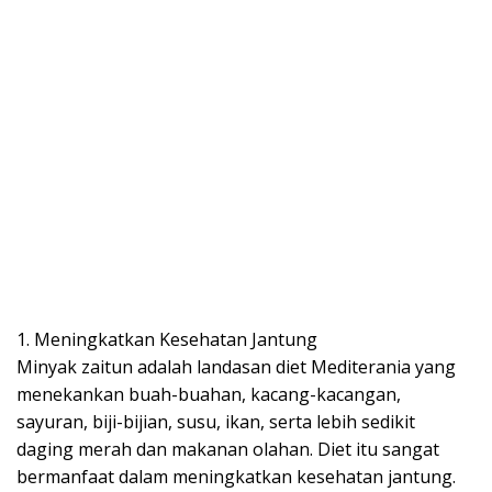
1. Meningkatkan Kesehatan Jantung
Minyak zaitun adalah landasan diet Mediterania yang
menekankan buah-buahan, kacang-kacangan,
sayuran, biji-bijian, susu, ikan, serta lebih sedikit
daging merah dan makanan olahan. Diet itu sangat
bermanfaat dalam meningkatkan kesehatan jantung.