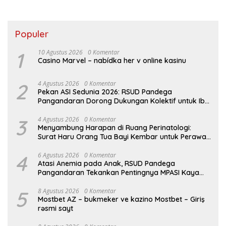
Populer
1
10 Agustus 2026
0 Komentar
Casino Marvel – nabídka her v online kasinu
2
4 Agustus 2026
0 Komentar
Pekan ASI Sedunia 2026: RSUD Pandega
Pangandaran Dorong Dukungan Kolektif untuk Ibu
Menyusui
3
4 Agustus 2026
0 Komentar
Menyambung Harapan di Ruang Perinatologi:
Surat Haru Orang Tua Bayi Kembar untuk Perawat
RSUD Pandega
4
6 Agustus 2026
0 Komentar
Atasi Anemia pada Anak, RSUD Pandega
Pangandaran Tekankan Pentingnya MPASI Kaya
Zat Besi
5
8 Agustus 2026
0 Komentar
Mostbet AZ – bukmeker ve kazino Mostbet – Giriş
rəsmi sayt