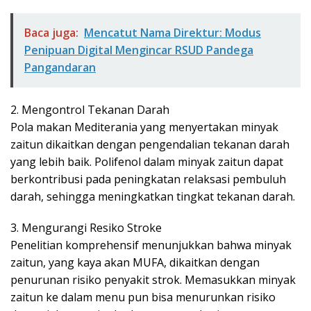
Baca juga:
Mencatut Nama Direktur: Modus
Penipuan Digital Mengincar RSUD Pandega
Pangandaran
2. Mengontrol Tekanan Darah
Pola makan Mediterania yang menyertakan minyak
zaitun dikaitkan dengan pengendalian tekanan darah
yang lebih baik. Polifenol dalam minyak zaitun dapat
berkontribusi pada peningkatan relaksasi pembuluh
darah, sehingga meningkatkan tingkat tekanan darah.
3. Mengurangi Resiko Stroke
Penelitian komprehensif menunjukkan bahwa minyak
zaitun, yang kaya akan MUFA, dikaitkan dengan
penurunan risiko penyakit strok. Memasukkan minyak
zaitun ke dalam menu pun bisa menurunkan risiko