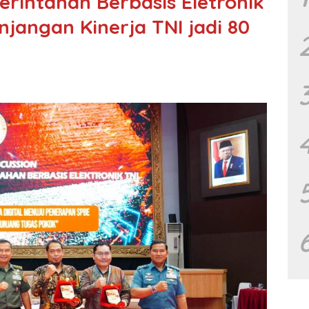
rintahan Berbasis Eletronik
njangan Kinerja TNI jadi 80