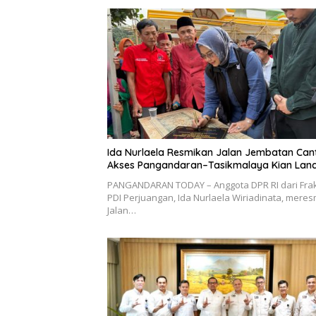
Ida Nurlaela Resmikan Jalan Jembatan Cant
Akses Pangandaran–Tasikmalaya Kian Lan
PANGANDARAN TODAY – Anggota DPR RI dari Frak
PDI Perjuangan, Ida Nurlaela Wiriadinata, mere
Jalan…