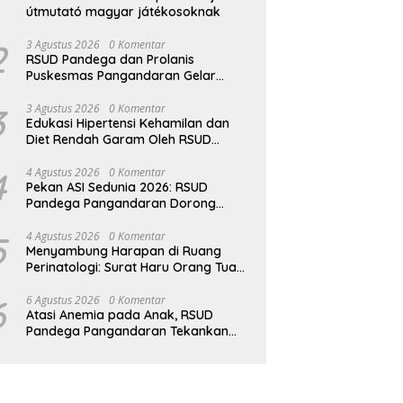
útmutató magyar játékosoknak
2
3 Agustus 2026
0 Komentar
RSUD Pandega dan Prolanis
Puskesmas Pangandaran Gelar
Edukasi Kesehatan Geriatri
3
3 Agustus 2026
0 Komentar
Edukasi Hipertensi Kehamilan dan
Diet Rendah Garam Oleh RSUD
Pandega Pangandaran
4
4 Agustus 2026
0 Komentar
Pekan ASI Sedunia 2026: RSUD
Pandega Pangandaran Dorong
Dukungan Kolektif untuk Ibu
Menyusui
5
4 Agustus 2026
0 Komentar
Menyambung Harapan di Ruang
Perinatologi: Surat Haru Orang Tua
Bayi Kembar untuk Perawat RSUD
Pandega
6
6 Agustus 2026
0 Komentar
Atasi Anemia pada Anak, RSUD
Pandega Pangandaran Tekankan
Pentingnya MPASI Kaya Zat Besi