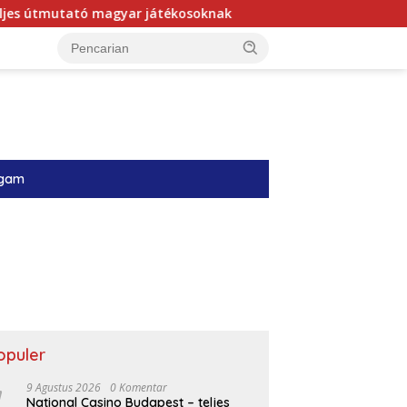
ó magyar játékosoknak
Online Casino BetMatch Magyar 
gam
opuler
9 Agustus 2026
0 Komentar
National Casino Budapest – teljes