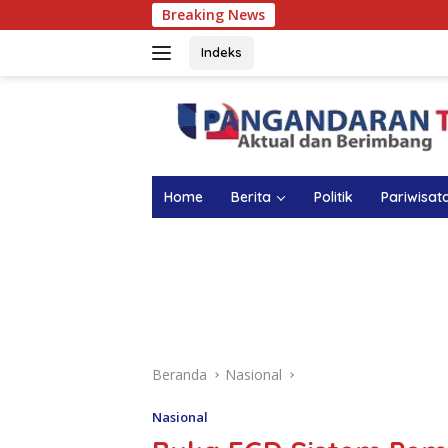
Langsung
Breaking News
ke
konten
Indeks
Home
Berita
Politik
Pariwisat
Beranda
Nasional
Nasional