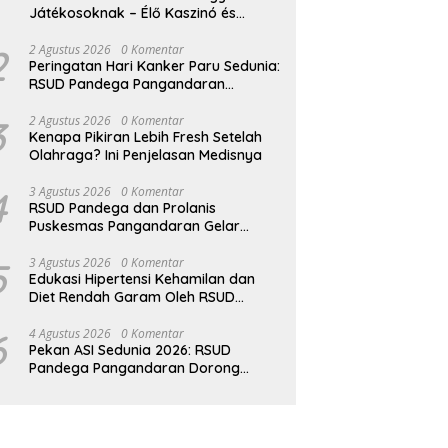
Játékosoknak – Élő Kaszinó és
Osztós Játékok
2
2 Agustus 2026
0 Komentar
Peringatan Hari Kanker Paru Sedunia:
RSUD Pandega Pangandaran
Ingatkan Pentingnya Deteksi Dini
3
2 Agustus 2026
0 Komentar
Kenapa Pikiran Lebih Fresh Setelah
Olahraga? Ini Penjelasan Medisnya
4
3 Agustus 2026
0 Komentar
RSUD Pandega dan Prolanis
Puskesmas Pangandaran Gelar
Edukasi Kesehatan Geriatri
5
3 Agustus 2026
0 Komentar
Edukasi Hipertensi Kehamilan dan
Diet Rendah Garam Oleh RSUD
Pandega Pangandaran
6
4 Agustus 2026
0 Komentar
Pekan ASI Sedunia 2026: RSUD
Pandega Pangandaran Dorong
Dukungan Kolektif untuk Ibu
Menyusui