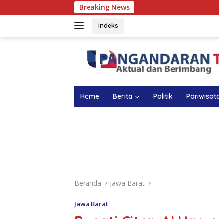
Langsung
Breaking News
ke
konten
Indeks
Home
Berita
Politik
Pariwisat
Beranda
Jawa Barat
Jawa Barat