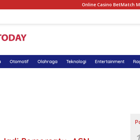
Online Casino BetMatch Magyar Játéko
a
Otomotif
Olahraga
Teknologi
Entertainment
Ra
P
1