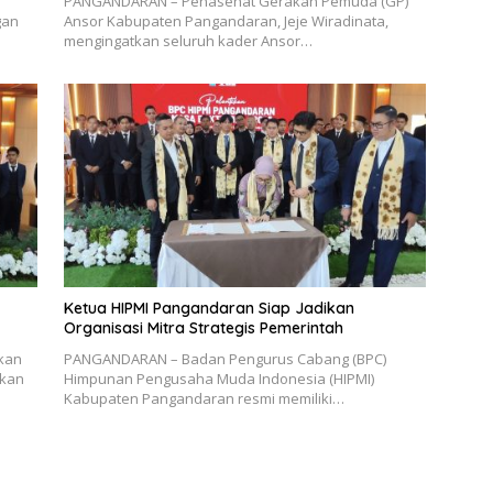
PANGANDARAN – Penasehat Gerakan Pemuda (GP)
gan
Ansor Kabupaten Pangandaran, Jeje Wiradinata,
mengingatkan seluruh kader Ansor…
Ketua HIPMI Pangandaran Siap Jadikan
Organisasi Mitra Strategis Pemerintah
kan
PANGANDARAN – Badan Pengurus Cabang (BPC)
ukan
Himpunan Pengusaha Muda Indonesia (HIPMI)
Kabupaten Pangandaran resmi memiliki…