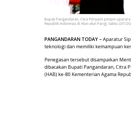
Bupati Pangandaran, Citra Pitriyami pimpin upacar
Republik Indonesia di Alun-alun Parigi, Sabtu (3/1/20
PANGANDARAN TODAY –
Aparatur Sip
teknologi dan memiliki kemampuan ker
Penegasan tersebut disampaikan Mente
dibacakan Bupati Pangandaran, Citra Pi
(HAB) ke-80 Kementerian Agama Republik