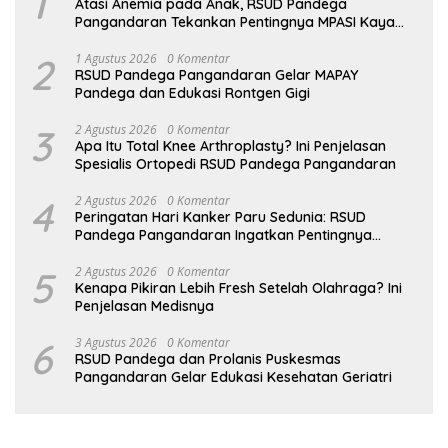
1
Atasi Anemia pada Anak, RSUD Pandega
Pangandaran Tekankan Pentingnya MPASI Kaya
Zat Besi
2
1 Agustus 2026
0 Komentar
RSUD Pandega Pangandaran Gelar MAPAY
Pandega dan Edukasi Rontgen Gigi
3
2 Agustus 2026
0 Komentar
Apa Itu Total Knee Arthroplasty? Ini Penjelasan
Spesialis Ortopedi RSUD Pandega Pangandaran
4
2 Agustus 2026
0 Komentar
Peringatan Hari Kanker Paru Sedunia: RSUD
Pandega Pangandaran Ingatkan Pentingnya
Deteksi Dini
5
2 Agustus 2026
0 Komentar
Kenapa Pikiran Lebih Fresh Setelah Olahraga? Ini
Penjelasan Medisnya
6
3 Agustus 2026
0 Komentar
RSUD Pandega dan Prolanis Puskesmas
Pangandaran Gelar Edukasi Kesehatan Geriatri