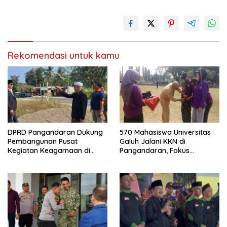
Rekomendasi untuk kamu
DPRD Pangandaran Dukung
570 Mahasiswa Universitas
Pembangunan Pusat
Galuh Jalani KKN di
Kegiatan Keagamaan di
Pangandaran, Fokus
Lahan Pemda Cintaratu
Konservasi, Budaya, dan
Pemberdayaan UMKM