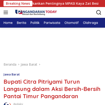
Langsung
angandaran Tekankan Pentingnya MPASI Kaya Zat Besi
Breaking News
ke
konten
Home
Berita
Politik
Pariwisata
Otomotif
Olahraga
T
Beranda
Jawa Barat
Jawa Barat
Bupati Citra Pitriyami Turun
Langsung dalam Aksi Bersih-Bersih
Pantai Timur Pangandaran
Redaksi