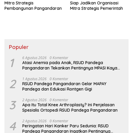
Mitra Strategis
Siap Jadikan Organisasi
Pembangunan Pangandaran
Mitra Strategis Pemerintah
Populer
1
6 Agustus 2026
0 Komentar
Atasi Anemia pada Anak, RSUD Pandega
Pangandaran Tekankan Pentingnya MPASI Kaya
Zat Besi
2
1 Agustus 2026
0 Komentar
RSUD Pandega Pangandaran Gelar MAPAY
Pandega dan Edukasi Rontgen Gigi
3
2 Agustus 2026
0 Komentar
Apa Itu Total Knee Arthroplasty? Ini Penjelasan
Spesialis Ortopedi RSUD Pandega Pangandaran
4
2 Agustus 2026
0 Komentar
Peringatan Hari Kanker Paru Sedunia: RSUD
Pandega Pangandaran Ingatkan Pentingnya