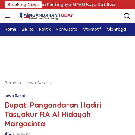
Langsung
daran Tekankan Pentingnya MPASI Kaya Zat Besi
Breaking News
Meny
ke
konten
Home
Berita
Politik
Pariwisata
Otomotif
Olahraga
T
Beranda
Jawa Barat
Jawa Barat
Bupati Pangandaran Hadiri
Tasyakur RA Al Hidayah
Margacinta
Redaksi