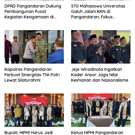
DPRD Pangandaran Dukung
570 Mahasiswa Universitas
Pembangunan Pusat
Galuh Jalani KKN di
Kegiatan Keagamaan di
Pangandaran, Fokus
Lahan Pemda Cintaratu
Konservasi, Budaya, dan
Pemberdayaan UMKM
Kapolres Pangandaran
Jeje Wiradinata Ingatkan
Perkuat Sinergitas TNI-Polri
Kader Ansor Jaga Nilai
Lewat Silaturahmi
Keimanan dan Nasionalisme
Bupati: HIPMI Harus Jadi
Ketua HIPMI Pangandaran