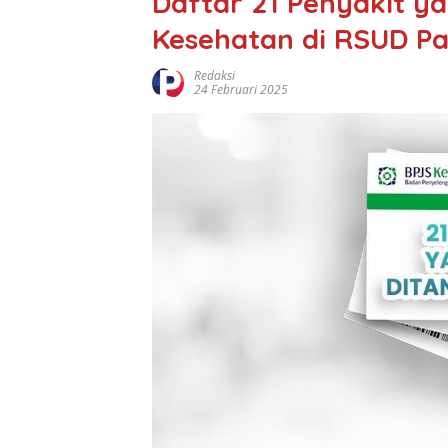
Daftar 21 Penyakit y
Kesehatan di RSUD P
Redaksi
24 Februari 2025