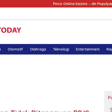
Pinco Online Kazino – Ən Populyar Slot Oyunlar
a
Otomotif
Olahraga
Teknologi
Entertainment
Ra
P
1