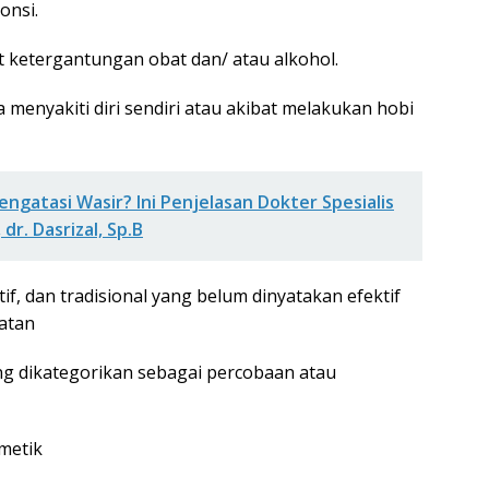
onsi.
 ketergantungan obat dan/ atau alkohol.
menyakiti diri sendiri atau akibat melakukan hobi
ngatasi Wasir? Ini Penjelasan Dokter Spesialis
r. Dasrizal, Sp.B
f, dan tradisional yang belum dinyatakan efektif
atan
ng dikategorikan sebagai percobaan atau
smetik