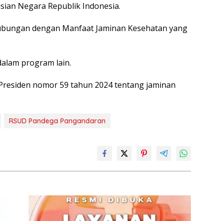
isian Negara Republik Indonesia.
 hubungan dengan Manfaat Jaminan Kesehatan yang
alam program lain.
 Presiden nomor 59 tahun 2024 tentang jaminan
RSUD Pandega Pangandaran