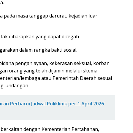
a.
a pada masa tanggap darurat, kejadian luar
 tak diharapkan yang dapat dicegah.
garakan dalam rangka bakti sosial.
 pidana penganiayaan, kekerasan seksual, korban
gan orang yang telah dijamin melalui skema
enterian/lembaga atau Pemerintah Daerah sesuai
ng-undangan.
 Perbarui Jadwal Poliklinik per 1 April 2026:
g berkaitan dengan Kementerian Pertahanan,