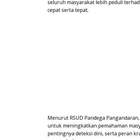
seluruh masyarakat lebih peduli terha
cepat serta tepat.
Menurut RSUD Pandega Pangandaran, H
untuk meningkatkan pemahaman masyar
pentingnya deteksi dini, serta peran k