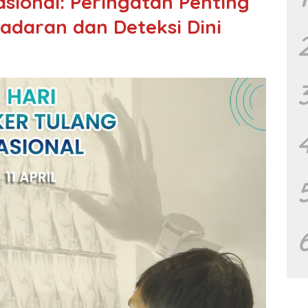
sional: Peringatan Penting
adaran dan Deteksi Dini