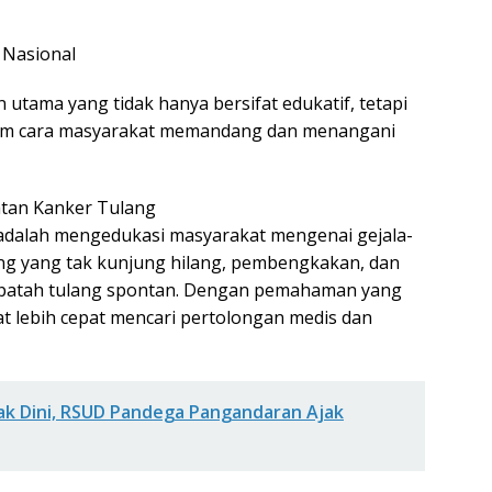
 Nasional
 utama yang tidak hanya bersifat edukatif, tetapi
am cara masyarakat memandang dan menangani
atan Kanker Tulang
 adalah mengedukasi masyarakat mengenai gejala-
lang yang tak kunjung hilang, pembengkakan, dan
patah tulang spontan. Dengan pemahaman yang
at lebih cepat mencari pertolongan medis dan
ak Dini, RSUD Pandega Pangandaran Ajak