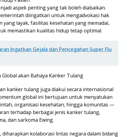
njadi aspek penting yang tak boleh diabaikan.
 pemerintah diingatkan untuk mengadvokasi hak
yang layak, fasilitas kesehatan yang memadai,
k memastikan kualitas hidup tetap optimal.
an Ingatkan Gejala dan Pencegahan Super Flu
n Global akan Bahaya Kanker Tulang
an kanker tulang juga diakui secara internasional
Momentum global ini bertujuan untuk menyatukan
intah, organisasi kesehatan, hingga komunitas —
an terhadap berbagai jenis kanker tulang,
a, dan sarkoma Ewing.
 diharapkan kolaborasi lintas negara dalam bidang