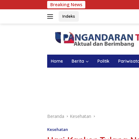
Langsung
Breaking News
ke
konten
Indeks
Home
Berita
Politik
Pariwisat
Beranda
Kesehatan
Kesehatan