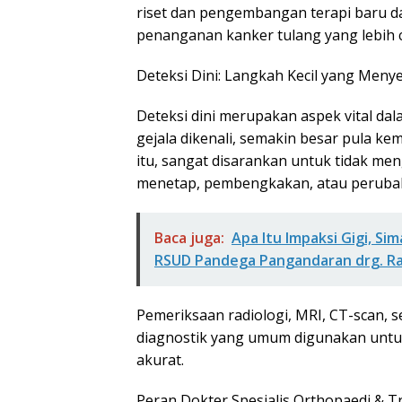
riset dan pengembangan terapi baru 
penanganan kanker tulang yang lebih c
Deteksi Dini: Langkah Kecil yang Men
Deteksi dini merupakan aspek vital da
gejala dikenali, semakin besar pula k
itu, sangat disarankan untuk tidak men
menetap, pembengkakan, atau perubah
Baca juga:
Apa Itu Impaksi Gigi, Si
RSUD Pandega Pangandaran drg. Ran
Pemeriksaan radiologi, MRI, CT-scan, 
diagnostik yang umum digunakan untu
akurat.
Peran Dokter Spesialis Orthopaedi & T