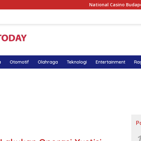
National Casino Budapest – t
a
Otomotif
Olahraga
Teknologi
Entertainment
Ra
P
1