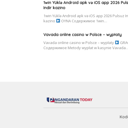
1win Yüklə Android apk və iOS app 2026 Pul
Indir kazino
1win Yüklə Android apk və iOS app 2026 Pulsuz In
kazino
OYNA Содержимое 1win…
Vavada online casino w Polsce – wypłaty
Vavada online casino w Polsce – wypłaty
GRA
Содержимое Metody wypłat w kasynie Vavada
Kode