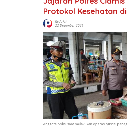
Jajaran Polres Ciamis
Protokol Kesehatan d
Redaksi
22 Desember 2021
Anggota polisi saat melakukan operasi yustisi pene