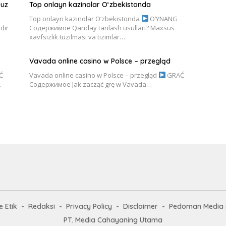
suz
Top onlayn kazinolar O‘zbekistonda
Top onlayn kazinolar O‘zbekistonda
O’YNANG
dir
Содержимое Qanday tanlash usullari? Maxsus
xavfsizlik tuzilmasi va tizimlar…
Vavada online casino w Polsce – przegląd
Ć
Vavada online casino w Polsce – przegląd
GRAĆ
…
Содержимое Jak zacząć grę w Vavada…
 Etik
Redaksi
Privacy Policy
Disclaimer
Pedoman Media 
PT. Media Cahayaning Utama