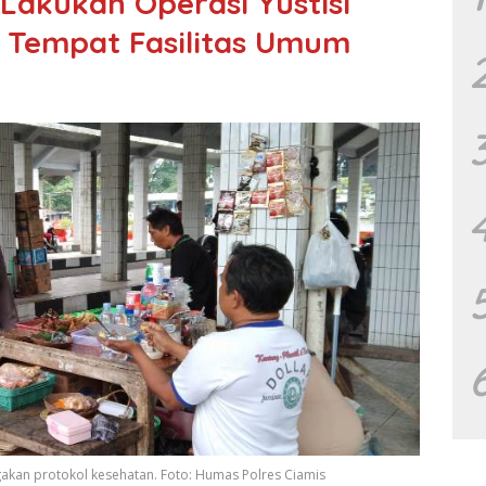
 Lakukan Operasi Yustisi
i Tempat Fasilitas Umum
gakan protokol kesehatan. Foto: Humas Polres Ciamis