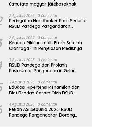
útmutató magyar játékosoknak
2
2 Agustus 2026
0 Komentar
Peringatan Hari Kanker Paru Sedunia:
RSUD Pandega Pangandaran
Ingatkan Pentingnya Deteksi Dini
3
2 Agustus 2026
0 Komentar
Kenapa Pikiran Lebih Fresh Setelah
Olahraga? Ini Penjelasan Medisnya
4
3 Agustus 2026
0 Komentar
RSUD Pandega dan Prolanis
Puskesmas Pangandaran Gelar
Edukasi Kesehatan Geriatri
5
3 Agustus 2026
0 Komentar
Edukasi Hipertensi Kehamilan dan
Diet Rendah Garam Oleh RSUD
Pandega Pangandaran
6
4 Agustus 2026
0 Komentar
Pekan ASI Sedunia 2026: RSUD
Pandega Pangandaran Dorong
Dukungan Kolektif untuk Ibu
Menyusui