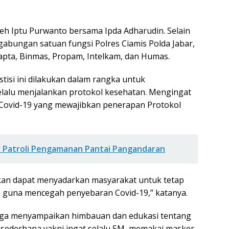
oleh Iptu Purwanto bersama Ipda Adharudin. Selain
gabungan satuan fungsi Polres Ciamis Polda Jabar,
apta, Binmas, Propam, Intelkam, dan Humas.
tisi ini dilakukan dalam rangka untuk
lalu menjalankan protokol kesehatan. Mengingat
 Covid-19 yang mewajibkan penerapan Protokol
n Patroli Pengamanan Pantai Pangandaran
kan dapat menyadarkan masyarakat untuk tetap
 guna mencegah penyebaran Covid-19,” katanya.
uga menyampaikan himbauan dan edukasi tentang
sederhana yakni ingat selalu 5M, memakai masker,