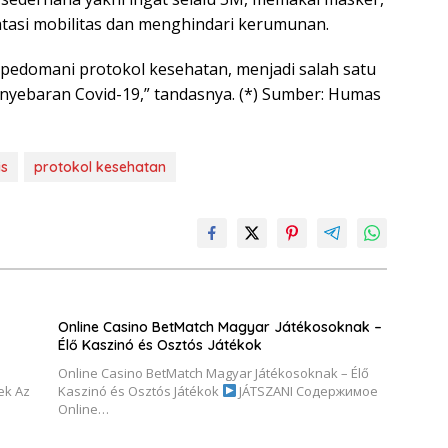
tasi mobilitas dan menghindari kerumunan.
edomani protokol kesehatan, menjadi salah satu
nyebaran Covid-19,” tandasnya. (*) Sumber: Humas
is
protokol kesehatan
Online Casino BetMatch Magyar Játékosoknak –
Élő Kaszinó és Osztós Játékok
Online Casino BetMatch Magyar Játékosoknak – Élő
ek Az
Kaszinó és Osztós Játékok
JÁTSZANI Содержимое
Online…