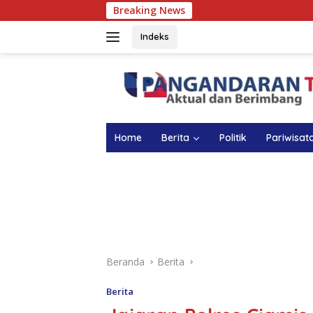
Langsung
Breaking News
ke
konten
Indeks
Home
Berita
Politik
Pariwisat
Beranda
Berita
Berita