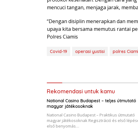
mencuci tangan, menjaga jarak, memba
“Dengan disiplin menerapkan dan memp
upaya kita bersama memutus rantai pe
Polres Ciamis
Covid-19
operasi yustisi
polres Ciam
Rekomendasi untuk kamu
National Casino Budapest – teljes útmutató
magyar játékosoknak
National Casino Budapest – Praktikus útmutató
magyar játékosoknak Regisztráció és első lépés
első benyomás…