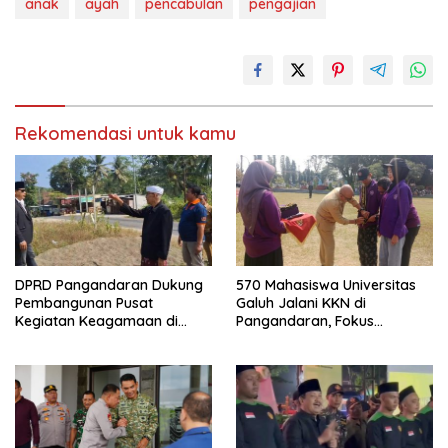
anak
ayah
pencabulan
pengajian
Rekomendasi untuk kamu
DPRD Pangandaran Dukung
570 Mahasiswa Universitas
Pembangunan Pusat
Galuh Jalani KKN di
Kegiatan Keagamaan di
Pangandaran, Fokus
Lahan Pemda Cintaratu
Konservasi, Budaya, dan
Pemberdayaan UMKM