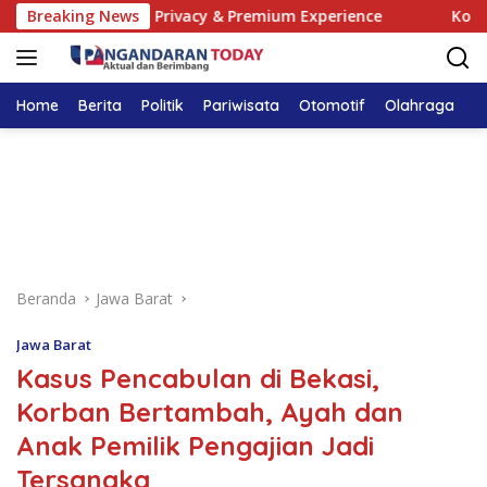
Langsung
bile Access, Privacy & Premium Experience
Breaking News
Kod bonusowy
ke
konten
Home
Berita
Politik
Pariwisata
Otomotif
Olahraga
T
Beranda
Jawa Barat
Jawa Barat
Kasus Pencabulan di Bekasi,
Korban Bertambah, Ayah dan
Anak Pemilik Pengajian Jadi
Tersangka