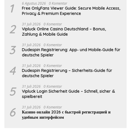
1
6 Agustus 2026
0 Komentar
Free OnlyFans Viewer Guide: Secure Mobile Access,
Privacy & Premium Experience
2
31 Juli 2026
0 Komentar
Vipluck Online Casino Deutschland – Bonus,
Zahlung & Mobile Guide
3
31 Juli 2026
0 Komentar
Dudespin Registrierung: App‑ und Mobile‑Guide für
deutsche Spieler
4
31 Juli 2026
0 Komentar
Dudespin Registrierung – Sicherheits‑Guide für
deutsche Spieler
5
31 Juli 2026
0 Komentar
Vipluck Login Sicherheit Guide – Schnell, sicher &
spielbereit
6
31 Juli 2026
0 Komentar
Казино онлайн 2026 с быстрой регистрацией и
удобным интерфейсом