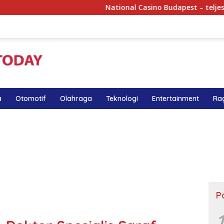
National Casino Budapest – teljes útmutató 
a
Otomotif
Olahraga
Teknologi
Entertainment
Ra
P
1