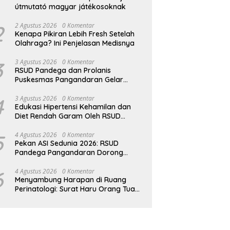
útmutató magyar játékosoknak
2
2 Agustus 2026
0 Komentar
Kenapa Pikiran Lebih Fresh Setelah
Olahraga? Ini Penjelasan Medisnya
3
3 Agustus 2026
0 Komentar
RSUD Pandega dan Prolanis
Puskesmas Pangandaran Gelar
Edukasi Kesehatan Geriatri
4
3 Agustus 2026
0 Komentar
Edukasi Hipertensi Kehamilan dan
Diet Rendah Garam Oleh RSUD
Pandega Pangandaran
5
4 Agustus 2026
0 Komentar
Pekan ASI Sedunia 2026: RSUD
Pandega Pangandaran Dorong
Dukungan Kolektif untuk Ibu
Menyusui
6
4 Agustus 2026
0 Komentar
Menyambung Harapan di Ruang
Perinatologi: Surat Haru Orang Tua
Bayi Kembar untuk Perawat RSUD
Pandega