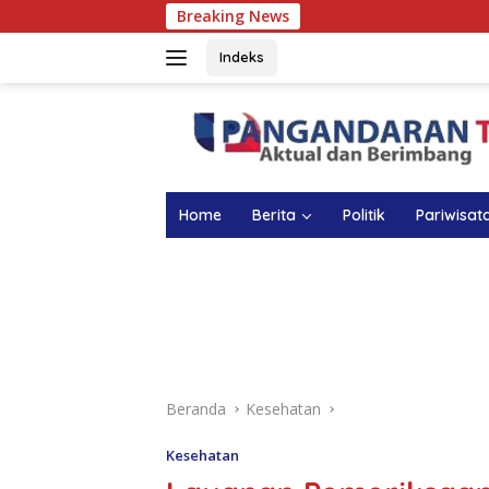
Langsung
Breaking News
ke
konten
Indeks
Home
Berita
Politik
Pariwisat
Beranda
Kesehatan
Kesehatan