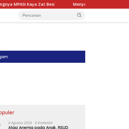
at Besi
Menyambung Harapan di Ruang Perinatologi: S
gam
opuler
6 Agustus 2026
0 Komentar
Atasi Anemia pada Anak, RSUD