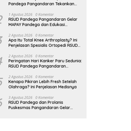
Pandega Pangandaran Tekankan
Pentingnya MPASI Kaya Zat Besi
2
1 Agustus 2026
0 Komentar
RSUD Pandega Pangandaran Gelar
MAPAY Pandega dan Edukasi
Rontgen Gigi
3
2 Agustus 2026
0 Komentar
Apa Itu Total Knee Arthroplasty? Ini
Penjelasan Spesialis Ortopedi RSUD
Pandega Pangandaran
4
2 Agustus 2026
0 Komentar
Peringatan Hari Kanker Paru Sedunia:
RSUD Pandega Pangandaran
Ingatkan Pentingnya Deteksi Dini
5
2 Agustus 2026
0 Komentar
Kenapa Pikiran Lebih Fresh Setelah
Olahraga? Ini Penjelasan Medisnya
6
3 Agustus 2026
0 Komentar
RSUD Pandega dan Prolanis
Puskesmas Pangandaran Gelar
Edukasi Kesehatan Geriatri