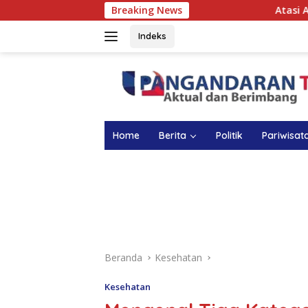
Langsung
Breaking News
Atasi Anemia pada Anak, 
ke
konten
Indeks
Home
Berita
Politik
Pariwisat
Beranda
Kesehatan
Kesehatan