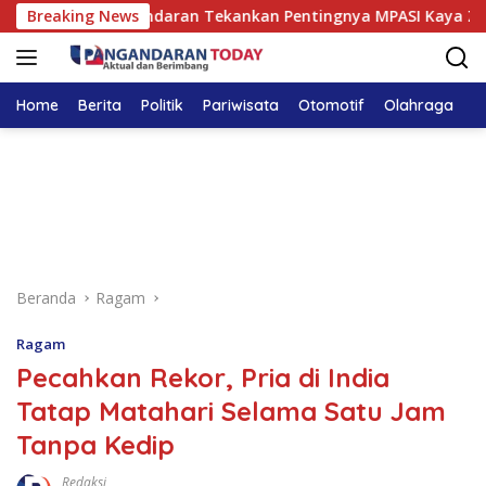
Langsung
andega Pangandaran Tekankan Pentingnya MPASI Kaya Zat Besi
Breaking News
ke
konten
Home
Berita
Politik
Pariwisata
Otomotif
Olahraga
T
Beranda
Ragam
Ragam
Pecahkan Rekor, Pria di India
Tatap Matahari Selama Satu Jam
Tanpa Kedip
Redaksi