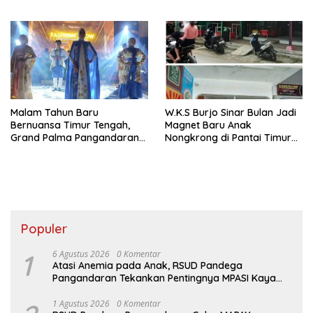
Menginap Nyaman
Pangandaran
Berkonsep Syariah Modern
Malam Tahun Baru
W.K.S Burjo Sinar Bulan Jadi
Bernuansa Timur Tengah,
Magnet Baru Anak
Grand Palma Pangandaran
Nongkrong di Pantai Timur
Manjakan Wisatawan
Pangandaran
Populer
1
6 Agustus 2026
0 Komentar
Atasi Anemia pada Anak, RSUD Pandega
Pangandaran Tekankan Pentingnya MPASI Kaya
Zat Besi
1 Agustus 2026
0 Komentar