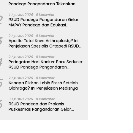
Pandega Pangandaran Tekankan
Pentingnya MPASI Kaya Zat Besi
2
1 Agustus 2026
0 Komentar
RSUD Pandega Pangandaran Gelar
MAPAY Pandega dan Edukasi
Rontgen Gigi
3
2 Agustus 2026
0 Komentar
Apa Itu Total Knee Arthroplasty? Ini
Penjelasan Spesialis Ortopedi RSUD
Pandega Pangandaran
4
2 Agustus 2026
0 Komentar
Peringatan Hari Kanker Paru Sedunia:
RSUD Pandega Pangandaran
Ingatkan Pentingnya Deteksi Dini
5
2 Agustus 2026
0 Komentar
Kenapa Pikiran Lebih Fresh Setelah
Olahraga? Ini Penjelasan Medisnya
6
3 Agustus 2026
0 Komentar
RSUD Pandega dan Prolanis
Puskesmas Pangandaran Gelar
Edukasi Kesehatan Geriatri