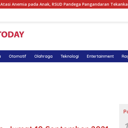
ia pada Anak, RSUD Pandega Pangandaran Tekankan Pentingnya
a
Otomotif
Olahraga
Teknologi
Entertainment
Ra
P
1