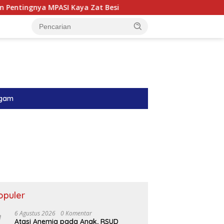
 MPASI Kaya Zat Besi
Menyambung Harapan di Ruang P
gam
opuler
6 Agustus 2026
0 Komentar
Atasi Anemia pada Anak, RSUD