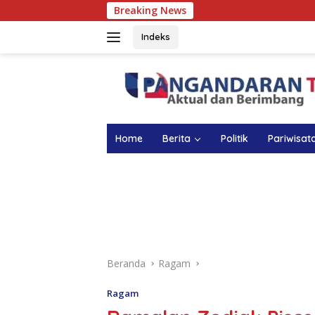
Langsung
Breaking News
Atasi Anem
ke
konten
Indeks
Home
Berita
Politik
Pariwisat
Beranda
Ragam
Ragam