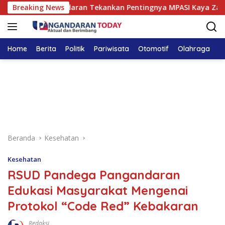
Langsung
dega Pangandaran Tekankan Pentingnya MPASI Kaya Zat Besi
Breaking News
ke
konten
Home
Berita
Politik
Pariwisata
Otomotif
Olahraga
T
Beranda
Kesehatan
Kesehatan
RSUD Pandega Pangandaran
Edukasi Masyarakat Mengenai
Protokol “Code Red” Kebakaran
Redaksi