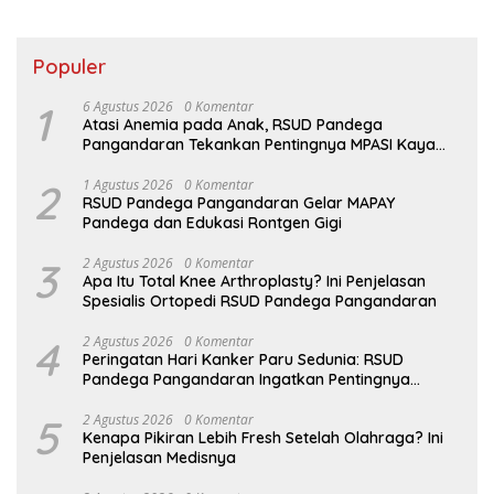
Populer
1
6 Agustus 2026
0 Komentar
Atasi Anemia pada Anak, RSUD Pandega
Pangandaran Tekankan Pentingnya MPASI Kaya
Zat Besi
2
1 Agustus 2026
0 Komentar
RSUD Pandega Pangandaran Gelar MAPAY
Pandega dan Edukasi Rontgen Gigi
3
2 Agustus 2026
0 Komentar
Apa Itu Total Knee Arthroplasty? Ini Penjelasan
Spesialis Ortopedi RSUD Pandega Pangandaran
4
2 Agustus 2026
0 Komentar
Peringatan Hari Kanker Paru Sedunia: RSUD
Pandega Pangandaran Ingatkan Pentingnya
Deteksi Dini
5
2 Agustus 2026
0 Komentar
Kenapa Pikiran Lebih Fresh Setelah Olahraga? Ini
Penjelasan Medisnya