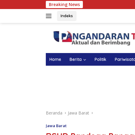
Langsung
Breaking News
Atasi Anemia pad
ke
konten
Indeks
Home
Berita
Politik
Pariwisat
Beranda
Jawa Barat
Jawa Barat