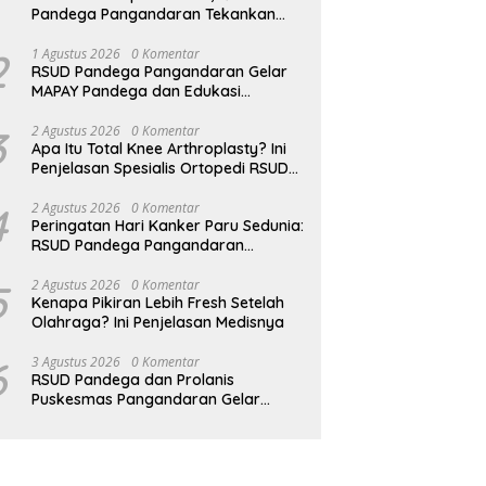
Pandega Pangandaran Tekankan
Pentingnya MPASI Kaya Zat Besi
2
1 Agustus 2026
0 Komentar
RSUD Pandega Pangandaran Gelar
MAPAY Pandega dan Edukasi
Rontgen Gigi
3
2 Agustus 2026
0 Komentar
Apa Itu Total Knee Arthroplasty? Ini
Penjelasan Spesialis Ortopedi RSUD
Pandega Pangandaran
4
2 Agustus 2026
0 Komentar
Peringatan Hari Kanker Paru Sedunia:
RSUD Pandega Pangandaran
Ingatkan Pentingnya Deteksi Dini
5
2 Agustus 2026
0 Komentar
Kenapa Pikiran Lebih Fresh Setelah
Olahraga? Ini Penjelasan Medisnya
6
3 Agustus 2026
0 Komentar
RSUD Pandega dan Prolanis
Puskesmas Pangandaran Gelar
Edukasi Kesehatan Geriatri