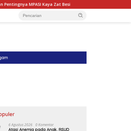
I Kaya Zat Besi
Menyambung Harapan di Ruang Perinat
gam
opuler
6 Agustus 2026
0 Komentar
Atasi Anemia pada Anak, RSUD