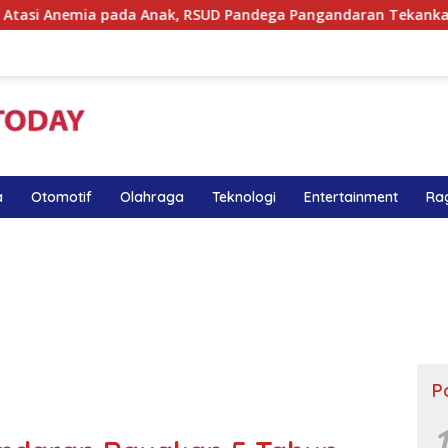
a Anak, RSUD Pandega Pangandaran Tekankan Pentingnya MPAS
a
Otomotif
Olahraga
Teknologi
Entertainment
Ra
P
1