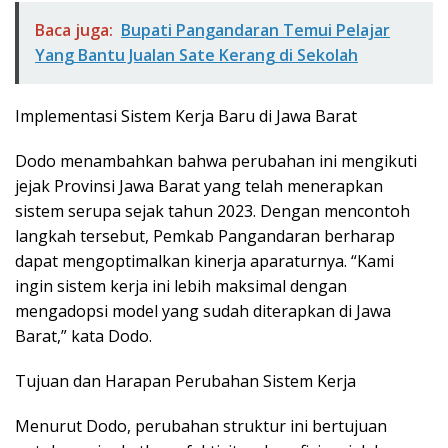
Baca juga:
Bupati Pangandaran Temui Pelajar
Yang Bantu Jualan Sate Kerang di Sekolah
Implementasi Sistem Kerja Baru di Jawa Barat
Dodo menambahkan bahwa perubahan ini mengikuti
jejak Provinsi Jawa Barat yang telah menerapkan
sistem serupa sejak tahun 2023. Dengan mencontoh
langkah tersebut, Pemkab Pangandaran berharap
dapat mengoptimalkan kinerja aparaturnya. “Kami
ingin sistem kerja ini lebih maksimal dengan
mengadopsi model yang sudah diterapkan di Jawa
Barat,” kata Dodo.
Tujuan dan Harapan Perubahan Sistem Kerja
Menurut Dodo, perubahan struktur ini bertujuan