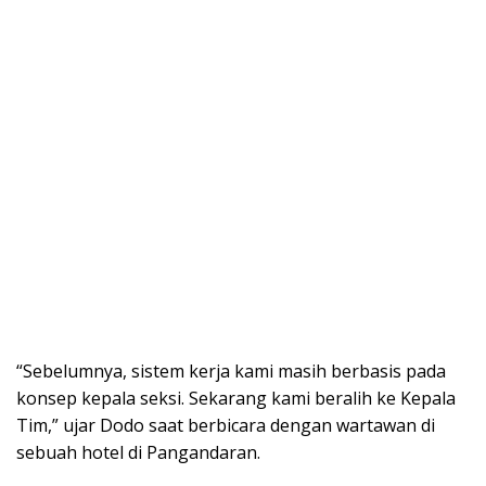
“Sebelumnya, sistem kerja kami masih berbasis pada
konsep kepala seksi. Sekarang kami beralih ke Kepala
Tim,” ujar Dodo saat berbicara dengan wartawan di
sebuah hotel di Pangandaran.