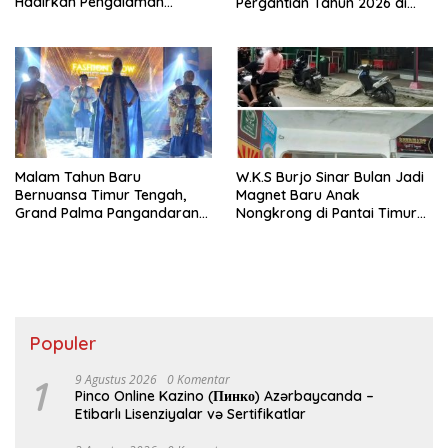
Hadirkan Pengalaman
Pergantian Tahun 2026 di
Menginap Nyaman
Pangandaran
Berkonsep Syariah Modern
Malam Tahun Baru
W.K.S Burjo Sinar Bulan Jadi
Bernuansa Timur Tengah,
Magnet Baru Anak
Grand Palma Pangandaran
Nongkrong di Pantai Timur
Manjakan Wisatawan
Pangandaran
Populer
1
9 Agustus 2026
0 Komentar
Pinco Online Kazino (Пинко) Azərbaycanda –
Etibarlı Lisenziyalar və Sertifikatlar