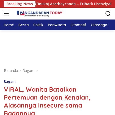
Langsung
 Online Kazino (Пинко) Azərbaycanda – Etibarlı Lisenziyalar və Se
Breaking News
ke
konten
Home
Berita
Politik
Pariwisata
Otomotif
Olahraga
T
Beranda
Ragam
Ragam
VIRAL, Wanita Batalkan
Pertemuan dengan Kenalan,
Alasannya Insecure sama
Badannya