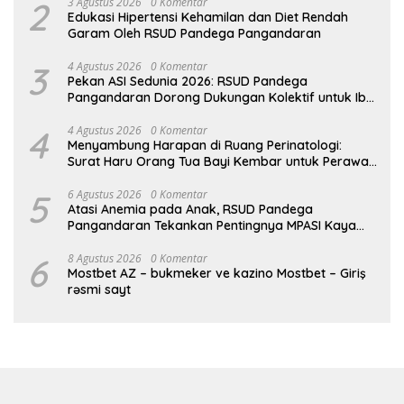
2
3 Agustus 2026
0 Komentar
Edukasi Hipertensi Kehamilan dan Diet Rendah
Garam Oleh RSUD Pandega Pangandaran
3
4 Agustus 2026
0 Komentar
Pekan ASI Sedunia 2026: RSUD Pandega
Pangandaran Dorong Dukungan Kolektif untuk Ibu
Menyusui
4
4 Agustus 2026
0 Komentar
Menyambung Harapan di Ruang Perinatologi:
Surat Haru Orang Tua Bayi Kembar untuk Perawat
RSUD Pandega
5
6 Agustus 2026
0 Komentar
Atasi Anemia pada Anak, RSUD Pandega
Pangandaran Tekankan Pentingnya MPASI Kaya
Zat Besi
6
8 Agustus 2026
0 Komentar
Mostbet AZ – bukmeker ve kazino Mostbet – Giriş
rəsmi sayt