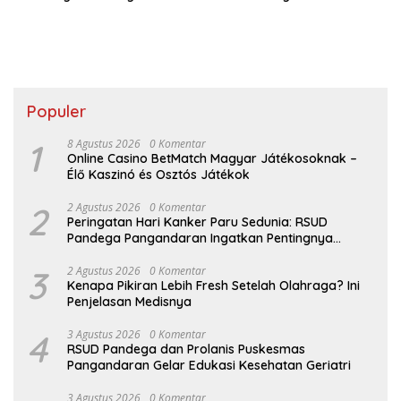
Populer
1
8 Agustus 2026
0 Komentar
Online Casino BetMatch Magyar Játékosoknak –
Élő Kaszinó és Osztós Játékok
2
2 Agustus 2026
0 Komentar
Peringatan Hari Kanker Paru Sedunia: RSUD
Pandega Pangandaran Ingatkan Pentingnya
Deteksi Dini
3
2 Agustus 2026
0 Komentar
Kenapa Pikiran Lebih Fresh Setelah Olahraga? Ini
Penjelasan Medisnya
4
3 Agustus 2026
0 Komentar
RSUD Pandega dan Prolanis Puskesmas
Pangandaran Gelar Edukasi Kesehatan Geriatri
3 Agustus 2026
0 Komentar