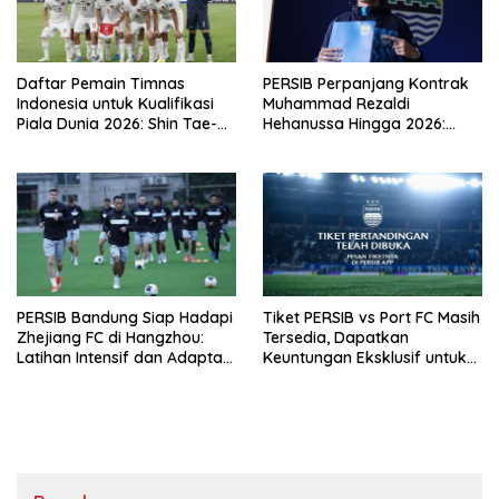
Daftar Pemain Timnas
PERSIB Perpanjang Kontrak
Indonesia untuk Kualifikasi
Muhammad Rezaldi
Piala Dunia 2026: Shin Tae-
Hehanussa Hingga 2026:
yong Panggil 27 Nama
Kontribusi dan Harapan di
Masa Depan
PERSIB Bandung Siap Hadapi
Tiket PERSIB vs Port FC Masih
Zhejiang FC di Hangzhou:
Tersedia, Dapatkan
Latihan Intensif dan Adaptasi
Keuntungan Eksklusif untuk
Cuaca Jadi Kunci Sukses
Pertandingan PERSIB vs
Persija!