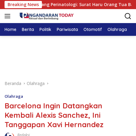
Langsung
rapan di Ruang Perinatologi: Surat Haru Orang Tua Bayi Kem
Breaking News
ke
konten
Home
Berita
Politik
Pariwisata
Otomotif
Olahraga
T
Beranda
Olahraga
Olahraga
Barcelona Ingin Datangkan
Kembali Alexis Sanchez, Ini
Tanggapan Xavi Hernandez
Redaksi