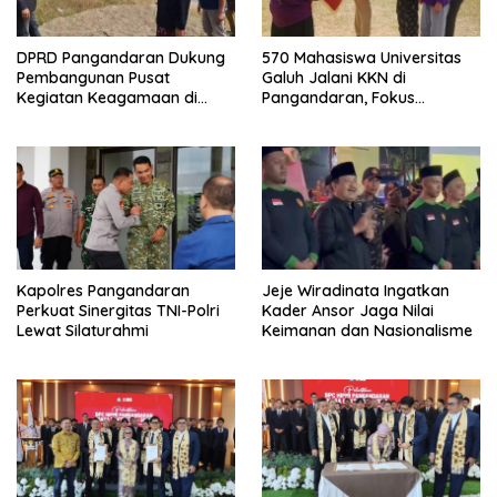
DPRD Pangandaran Dukung
570 Mahasiswa Universitas
Pembangunan Pusat
Galuh Jalani KKN di
Kegiatan Keagamaan di
Pangandaran, Fokus
Lahan Pemda Cintaratu
Konservasi, Budaya, dan
Pemberdayaan UMKM
Kapolres Pangandaran
Jeje Wiradinata Ingatkan
Perkuat Sinergitas TNI-Polri
Kader Ansor Jaga Nilai
Lewat Silaturahmi
Keimanan dan Nasionalisme