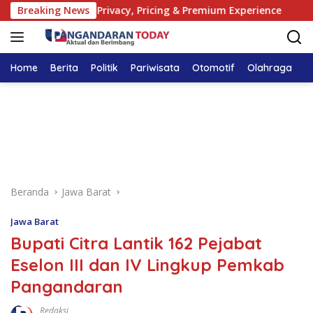
Langsung
unts Guide: Privacy, Pricing & Premium Experience
Breaking News
Экс
ke
konten
Home
Berita
Politik
Pariwisata
Otomotif
Olahraga
T
Beranda
Jawa Barat
Jawa Barat
Bupati Citra Lantik 162 Pejabat
Eselon III dan IV Lingkup Pemkab
Pangandaran
Redaksi