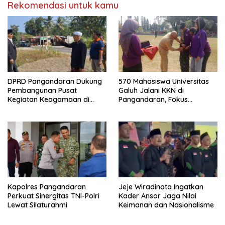
Rekomendasi untuk kamu
DPRD Pangandaran Dukung
570 Mahasiswa Universitas
Pembangunan Pusat
Galuh Jalani KKN di
Kegiatan Keagamaan di
Pangandaran, Fokus
Lahan Pemda Cintaratu
Konservasi, Budaya, dan
Pemberdayaan UMKM
Kapolres Pangandaran
Jeje Wiradinata Ingatkan
Perkuat Sinergitas TNI-Polri
Kader Ansor Jaga Nilai
Lewat Silaturahmi
Keimanan dan Nasionalisme