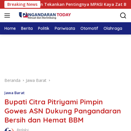
Langsung
 Pangandaran Tekankan Pentingnya MPASI Kaya Zat Besi
Breaking News
ke
konten
Home
Berita
Politik
Pariwisata
Otomotif
Olahraga
T
Beranda
Jawa Barat
Jawa Barat
Bupati Citra Pitriyami Pimpin
Gowes ASN Dukung Pangandaran
Bersih dan Hemat BBM
Redaksi