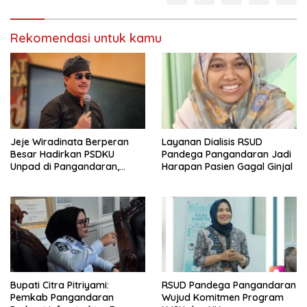
Rekomendasi untuk kamu
Jeje Wiradinata Berperan
Layanan Dialisis RSUD
Besar Hadirkan PSDKU
Pandega Pangandaran Jadi
Unpad di Pangandaran,
Harapan Pasien Gagal Ginjal
Dorong Akses Pendidikan
Tinggi bagi Putra Daerah
Bupati Citra Pitriyami:
RSUD Pandega Pangandaran
Pemkab Pangandaran
Wujud Komitmen Program