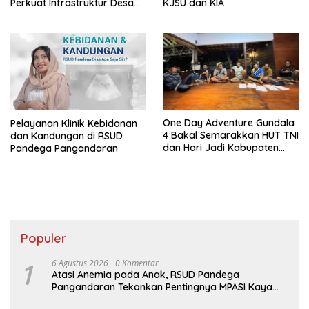
Perkuat Infrastruktur Desa
KJSU dan KIA
Dorong Pariwisata 2027
One Day Adventure Gundala
Pelayanan Klinik Kebidanan
4 Bakal Semarakkan HUT TNI
dan Kandungan di RSUD
dan Hari Jadi Kabupaten
Pandega Pangandaran
Pangandaran
Populer
1
6 Agustus 2026
0 Komentar
Atasi Anemia pada Anak, RSUD Pandega
Pangandaran Tekankan Pentingnya MPASI Kaya
Zat Besi