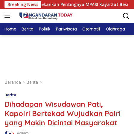
Langsung
daran Tekankan Pentingnya MPASI Kaya Zat Besi
Breaking News
Meny
ke
konten
Home
Berita
Politik
Pariwisata
Otomotif
Olahraga
T
Beranda
Berita
Berita
Dihadapan Wisudawan Pati,
Kapolri Bertekad Wujudkan Polri
yang Makin Dicintai Masyarakat
Redaksi