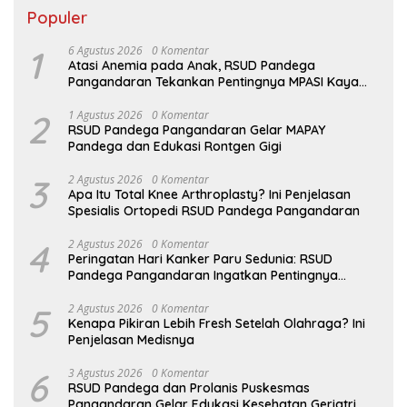
Populer
1
6 Agustus 2026
0 Komentar
Atasi Anemia pada Anak, RSUD Pandega
Pangandaran Tekankan Pentingnya MPASI Kaya
Zat Besi
2
1 Agustus 2026
0 Komentar
RSUD Pandega Pangandaran Gelar MAPAY
Pandega dan Edukasi Rontgen Gigi
3
2 Agustus 2026
0 Komentar
Apa Itu Total Knee Arthroplasty? Ini Penjelasan
Spesialis Ortopedi RSUD Pandega Pangandaran
4
2 Agustus 2026
0 Komentar
Peringatan Hari Kanker Paru Sedunia: RSUD
Pandega Pangandaran Ingatkan Pentingnya
Deteksi Dini
5
2 Agustus 2026
0 Komentar
Kenapa Pikiran Lebih Fresh Setelah Olahraga? Ini
Penjelasan Medisnya
6
3 Agustus 2026
0 Komentar
RSUD Pandega dan Prolanis Puskesmas
Pangandaran Gelar Edukasi Kesehatan Geriatri