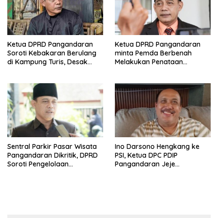
Ketua DPRD Pangandaran
Ketua DPRD Pangandaran
Soroti Kebakaran Berulang
minta Pemda Berbenah
di Kampung Turis, Desak
Melakukan Penataan
Kepatuhan Aturan Mitigasi
Pendapatan
Sentral Parkir Pasar Wisata
Ino Darsono Hengkang ke
Pangandaran Dikritik, DPRD
PSI, Ketua DPC PDIP
Soroti Pengelolaan
Pangandaran Jeje
Semberawut
Wiradinata: Tanya ke Rakyat