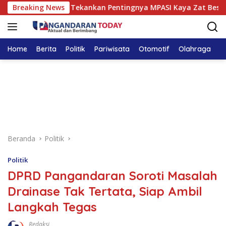
Langsung
angandaran Tekankan Pentingnya MPASI Kaya Zat Besi
Breaking News
ke
konten
Home
Berita
Politik
Pariwisata
Otomotif
Olahraga
T
Beranda
Politik
Politik
DPRD Pangandaran Soroti Masalah
Drainase Tak Tertata, Siap Ambil
Langkah Tegas
Redaksi