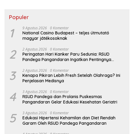
Populer
1
9 Agustus 2026
0 Komentar
National Casino Budapest – teljes útmutató
magyar játékosoknak
2
2 Agustus 2026
0 Komentar
Peringatan Hari Kanker Paru Sedunia: RSUD
Pandega Pangandaran Ingatkan Pentingnya
Deteksi Dini
3
2 Agustus 2026
0 Komentar
Kenapa Pikiran Lebih Fresh Setelah Olahraga? Ini
Penjelasan Medisnya
4
3 Agustus 2026
0 Komentar
RSUD Pandega dan Prolanis Puskesmas
Pangandaran Gelar Edukasi Kesehatan Geriatri
5
3 Agustus 2026
0 Komentar
Edukasi Hipertensi Kehamilan dan Diet Rendah
Garam Oleh RSUD Pandega Pangandaran