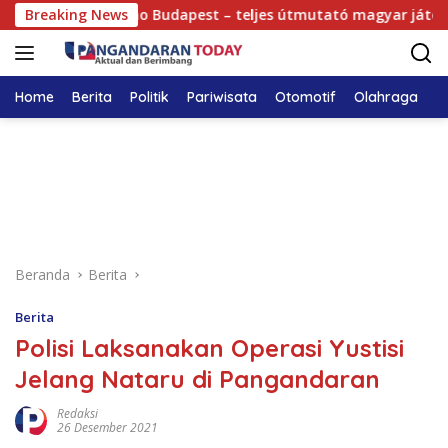
Langsung
National Casino Budapest – teljes útmutató magyar játékos
Breaking News
ke
konten
Home
Berita
Politik
Pariwisata
Otomotif
Olahraga
T
Beranda
Berita
Berita
Polisi Laksanakan Operasi Yustisi
Jelang Nataru di Pangandaran
Redaksi
26 Desember 2021