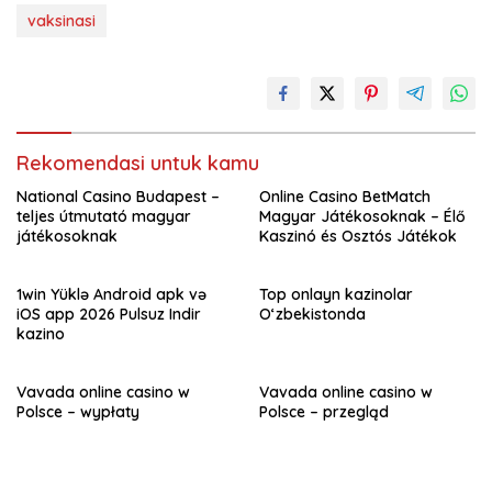
vaksinasi
Rekomendasi untuk kamu
National Casino Budapest –
Online Casino BetMatch
teljes útmutató magyar
Magyar Játékosoknak – Élő
játékosoknak
Kaszinó és Osztós Játékok
1win Yüklə Android apk və
Top onlayn kazinolar
iOS app 2026 Pulsuz Indir
O‘zbekistonda
kazino
Vavada online casino w
Vavada online casino w
Polsce – wypłaty
Polsce – przegląd