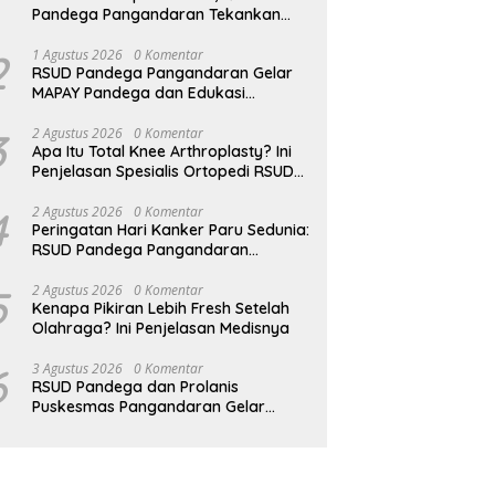
Pandega Pangandaran Tekankan
Pentingnya MPASI Kaya Zat Besi
2
1 Agustus 2026
0 Komentar
RSUD Pandega Pangandaran Gelar
MAPAY Pandega dan Edukasi
Rontgen Gigi
3
2 Agustus 2026
0 Komentar
Apa Itu Total Knee Arthroplasty? Ini
Penjelasan Spesialis Ortopedi RSUD
Pandega Pangandaran
4
2 Agustus 2026
0 Komentar
Peringatan Hari Kanker Paru Sedunia:
RSUD Pandega Pangandaran
Ingatkan Pentingnya Deteksi Dini
5
2 Agustus 2026
0 Komentar
Kenapa Pikiran Lebih Fresh Setelah
Olahraga? Ini Penjelasan Medisnya
6
3 Agustus 2026
0 Komentar
RSUD Pandega dan Prolanis
Puskesmas Pangandaran Gelar
Edukasi Kesehatan Geriatri