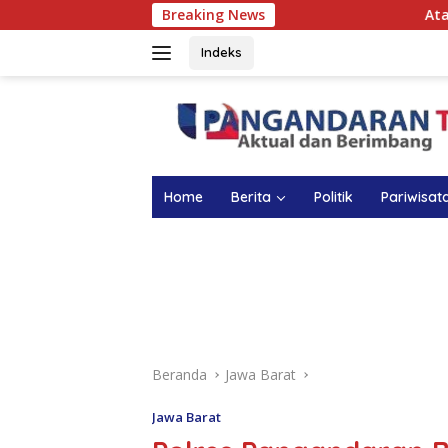
Langsung
Breaking News
Atasi Anemia pada Ana
ke
konten
Indeks
Home
Berita
Politik
Pariwisat
Beranda
Jawa Barat
Jawa Barat