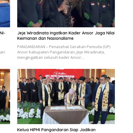
NI-
Jeje Wiradinata Ingatkan Kader Ansor Jaga Nilai
Keimanan dan Nasionalisme
PANGANDARAN – Penasehat Gerakan Pemuda (GP)
gan
Ansor Kabupaten Pangandaran, Jeje Wiradinata,
mengingatkan seluruh kader Ansor…
Ketua HIPMI Pangandaran Siap Jadikan