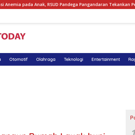
k, RSUD Pandega Pangandaran Tekankan Pentingnya MPASI Kay
a
Otomotif
Olahraga
Teknologi
Entertainment
Ra
P
1