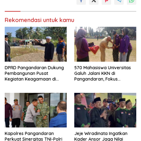
Rekomendasi untuk kamu
DPRD Pangandaran Dukung
570 Mahasiswa Universitas
Pembangunan Pusat
Galuh Jalani KKN di
Kegiatan Keagamaan di
Pangandaran, Fokus
Lahan Pemda Cintaratu
Konservasi, Budaya, dan
Pemberdayaan UMKM
Kapolres Pangandaran
Jeje Wiradinata Ingatkan
Perkuat Sinergitas TNI-Polri
Kader Ansor Jaga Nilai