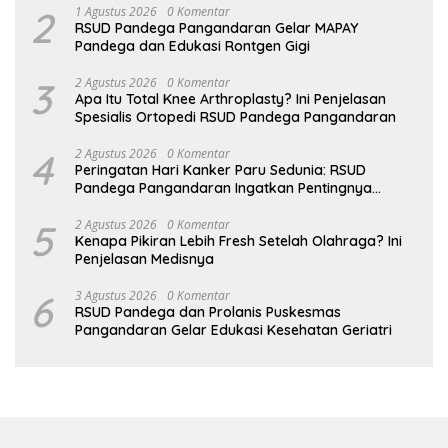
2
1 Agustus 2026
0 Komentar
RSUD Pandega Pangandaran Gelar MAPAY
Pandega dan Edukasi Rontgen Gigi
3
2 Agustus 2026
0 Komentar
Apa Itu Total Knee Arthroplasty? Ini Penjelasan
Spesialis Ortopedi RSUD Pandega Pangandaran
4
2 Agustus 2026
0 Komentar
Peringatan Hari Kanker Paru Sedunia: RSUD
Pandega Pangandaran Ingatkan Pentingnya
Deteksi Dini
5
2 Agustus 2026
0 Komentar
Kenapa Pikiran Lebih Fresh Setelah Olahraga? Ini
Penjelasan Medisnya
6
3 Agustus 2026
0 Komentar
RSUD Pandega dan Prolanis Puskesmas
Pangandaran Gelar Edukasi Kesehatan Geriatri