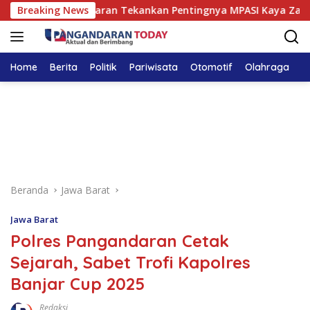
Langsung
ega Pangandaran Tekankan Pentingnya MPASI Kaya Zat Besi
Breaking News
ke
konten
Home
Berita
Politik
Pariwisata
Otomotif
Olahraga
T
Beranda
Jawa Barat
Jawa Barat
Polres Pangandaran Cetak
Sejarah, Sabet Trofi Kapolres
Banjar Cup 2025
Redaksi