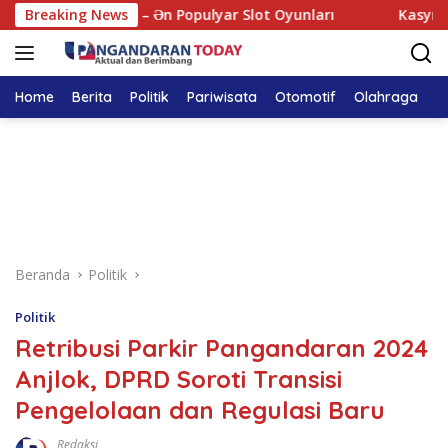
Langsung
 Online Kazino – Ən Populyar Slot Oyunları
Breaking News
Kasyno onlin
ke
konten
Home
Berita
Politik
Pariwisata
Otomotif
Olahraga
T
Beranda
Politik
Politik
Retribusi Parkir Pangandaran 2024
Anjlok, DPRD Soroti Transisi
Pengelolaan dan Regulasi Baru
Redaksi