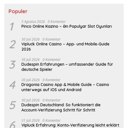
Populer
1
5 Agustus 2026
0 Komentar
Pinco Online Kazino – Ən Populyar Slot Oyunları
2
30 Juli 2026
0 Komentar
Vipluck Online Casino – App‑ und Mobile‑Guide
2026
3
30 Juli 2026
0 Komentar
Dudespin Erfahrungen – umfassender Guide für
deutsche Spieler
4
30 Juli 2026
0 Komentar
Dragonia Casino App & Mobile Guide – Casino
unterwegs auf iOS und Android
5
30 Juli 2026
0 Komentar
Dudespin Deutschland: So funktioniert die
Account‑Verifizierung Schritt für Schritt
6
31 Juli 2026
0 Komentar
Vipluck Erfahrung: Konto‑Verifizierung leicht erklärt