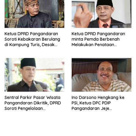
Ketua DPRD Pangandaran
Ketua DPRD Pangandaran
Soroti Kebakaran Berulang
minta Pemda Berbenah
di Kampung Turis, Desak
Melakukan Penataan
Kepatuhan Aturan Mitigasi
Pendapatan
Sentral Parkir Pasar Wisata
Ino Darsono Hengkang ke
Pangandaran Dikritik, DPRD
PSI, Ketua DPC PDIP
Soroti Pengelolaan
Pangandaran Jeje
Semberawut
Wiradinata: Tanya ke Rakyat