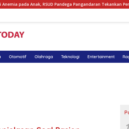
Anak, RSUD Pandega Pangandaran Tekankan Pentingnya MPASI K
a
Otomotif
Olahraga
Teknologi
Entertainment
Ra
P
1