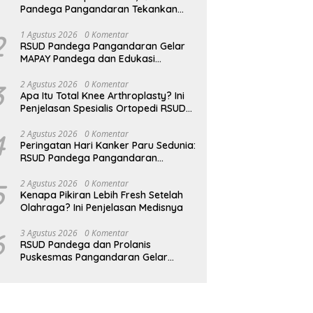
Pandega Pangandaran Tekankan
Pentingnya MPASI Kaya Zat Besi
2
1 Agustus 2026
0 Komentar
RSUD Pandega Pangandaran Gelar
MAPAY Pandega dan Edukasi
Rontgen Gigi
3
2 Agustus 2026
0 Komentar
Apa Itu Total Knee Arthroplasty? Ini
Penjelasan Spesialis Ortopedi RSUD
Pandega Pangandaran
4
2 Agustus 2026
0 Komentar
Peringatan Hari Kanker Paru Sedunia:
RSUD Pandega Pangandaran
Ingatkan Pentingnya Deteksi Dini
5
2 Agustus 2026
0 Komentar
Kenapa Pikiran Lebih Fresh Setelah
Olahraga? Ini Penjelasan Medisnya
6
3 Agustus 2026
0 Komentar
RSUD Pandega dan Prolanis
Puskesmas Pangandaran Gelar
Edukasi Kesehatan Geriatri