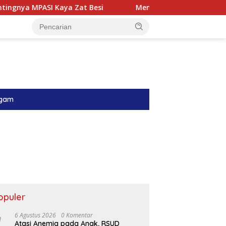
aya Zat Besi
Menyambung Harapan di Ruang Perinatol
gam
opuler
6 Agustus 2026
0 Komentar
Atasi Anemia pada Anak, RSUD