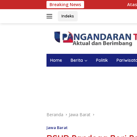
Langsung
Breaking News
Atasi Anemia pada 
ke
konten
Indeks
Home
Berita
Politik
Pariwisat
Beranda
Jawa Barat
Jawa Barat