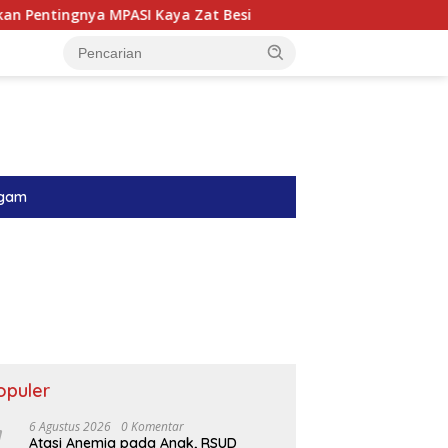
I Kaya Zat Besi
Menyambung Harapan di Ruang Perinat
gam
opuler
6 Agustus 2026
0 Komentar
Atasi Anemia pada Anak, RSUD