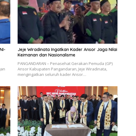
NI-
Jeje Wiradinata Ingatkan Kader Ansor Jaga Nilai
Keimanan dan Nasionalisme
PANGANDARAN – Penasehat Gerakan Pemuda (GP)
gan
Ansor Kabupaten Pangandaran, Jeje Wiradinata,
mengingatkan seluruh kader Ansor…