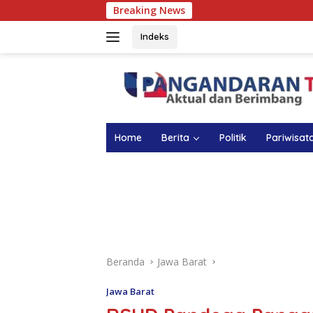
Langsung
Breaking News
Atasi Anemia pad
ke
konten
Indeks
Home
Berita
Politik
Pariwisat
Beranda
Jawa Barat
Jawa Barat