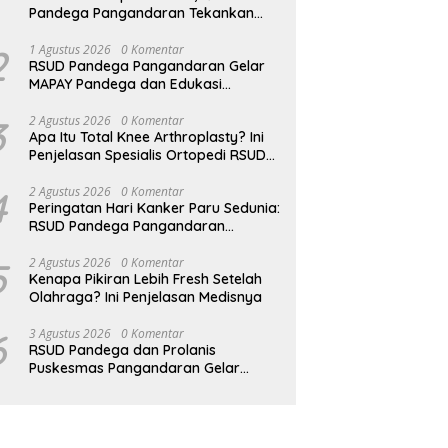
Pandega Pangandaran Tekankan
Pentingnya MPASI Kaya Zat Besi
2
1 Agustus 2026
0 Komentar
RSUD Pandega Pangandaran Gelar
MAPAY Pandega dan Edukasi
Rontgen Gigi
3
2 Agustus 2026
0 Komentar
Apa Itu Total Knee Arthroplasty? Ini
Penjelasan Spesialis Ortopedi RSUD
Pandega Pangandaran
4
2 Agustus 2026
0 Komentar
Peringatan Hari Kanker Paru Sedunia:
RSUD Pandega Pangandaran
Ingatkan Pentingnya Deteksi Dini
5
2 Agustus 2026
0 Komentar
Kenapa Pikiran Lebih Fresh Setelah
Olahraga? Ini Penjelasan Medisnya
6
3 Agustus 2026
0 Komentar
RSUD Pandega dan Prolanis
Puskesmas Pangandaran Gelar
Edukasi Kesehatan Geriatri