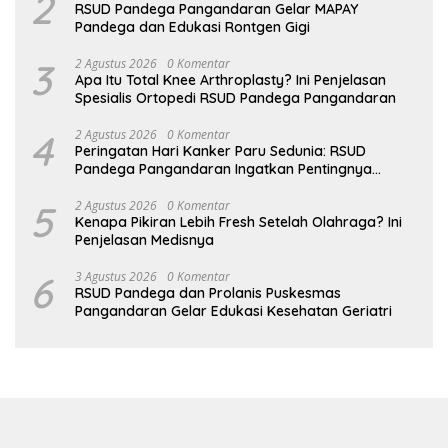
2
RSUD Pandega Pangandaran Gelar MAPAY
Pandega dan Edukasi Rontgen Gigi
3
2 Agustus 2026
0 Komentar
Apa Itu Total Knee Arthroplasty? Ini Penjelasan
Spesialis Ortopedi RSUD Pandega Pangandaran
4
2 Agustus 2026
0 Komentar
Peringatan Hari Kanker Paru Sedunia: RSUD
Pandega Pangandaran Ingatkan Pentingnya
Deteksi Dini
5
2 Agustus 2026
0 Komentar
Kenapa Pikiran Lebih Fresh Setelah Olahraga? Ini
Penjelasan Medisnya
6
3 Agustus 2026
0 Komentar
RSUD Pandega dan Prolanis Puskesmas
Pangandaran Gelar Edukasi Kesehatan Geriatri