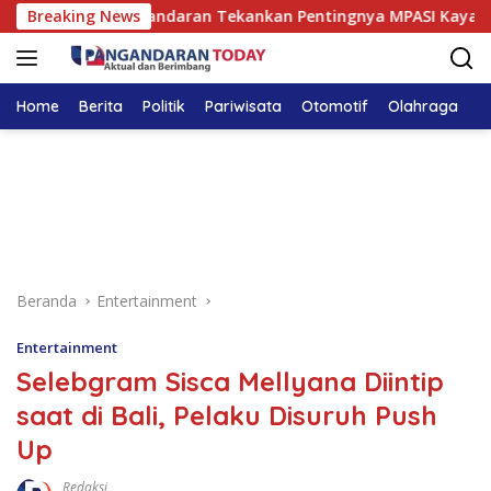
Langsung
Pandega Pangandaran Tekankan Pentingnya MPASI Kaya Zat Bes
Breaking News
ke
konten
Home
Berita
Politik
Pariwisata
Otomotif
Olahraga
T
Beranda
Entertainment
Entertainment
Selebgram Sisca Mellyana Diintip
saat di Bali, Pelaku Disuruh Push
Up
Redaksi