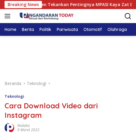
Langsung
a Pangandaran Tekankan Pentingnya MPASI Kaya Zat Besi
Breaking News
ke
konten
Home
Berita
Politik
Pariwisata
Otomotif
Olahraga
T
Beranda
Teknologi
Teknologi
Cara Download Video dari
Instagram
Redaksi
9 Maret 2022