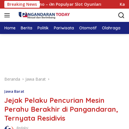
Langsung
nco Online Kazino – Ən Populyar Slot Oyunları
Breaking News
Kasyno on
ke
konten
Home
Berita
Politik
Pariwisata
Otomotif
Olahraga
T
Beranda
Jawa Barat
Jawa Barat
Jejak Pelaku Pencurian Mesin
Perahu Berakhir di Pangandaran,
Ternyata Residivis
Redaksi