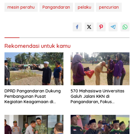
mesin perahu
Pangandaran
pelaku
pencurian
Rekomendasi untuk kamu
DPRD Pangandaran Dukung
570 Mahasiswa Universitas
Pembangunan Pusat
Galuh Jalani KKN di
Kegiatan Keagamaan di
Pangandaran, Fokus
Lahan Pemda Cintaratu
Konservasi, Budaya, dan
Pemberdayaan UMKM