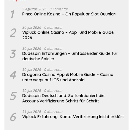
1
5 Agustus 2026
0 Komentar
Pinco Online Kazino – Ən Populyar Slot Oyunları
2
30 Juli 2026
0 Komentar
Vipluck Online Casino – App‑ und Mobile‑Guide
2026
3
30 Juli 2026
0 Komentar
Dudespin Erfahrungen – umfassender Guide für
deutsche Spieler
4
30 Juli 2026
0 Komentar
Dragonia Casino App & Mobile Guide – Casino
unterwegs auf iOS und Android
5
30 Juli 2026
0 Komentar
Dudespin Deutschland: So funktioniert die
Account‑Verifizierung Schritt für Schritt
6
31 Juli 2026
0 Komentar
Vipluck Erfahrung: Konto‑Verifizierung leicht erklärt