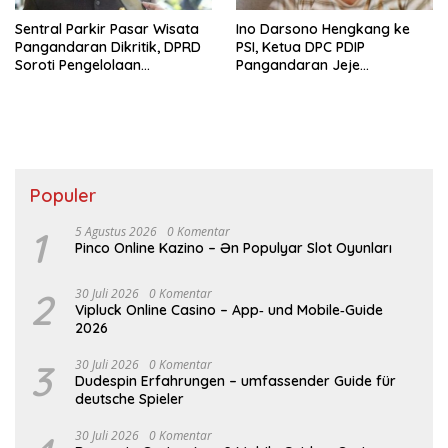
Sentral Parkir Pasar Wisata
Ino Darsono Hengkang ke
Pangandaran Dikritik, DPRD
PSI, Ketua DPC PDIP
Soroti Pengelolaan
Pangandaran Jeje
Semberawut
Wiradinata: Tanya ke Rakyat
Populer
1
5 Agustus 2026
0 Komentar
Pinco Online Kazino – Ən Populyar Slot Oyunları
2
30 Juli 2026
0 Komentar
Vipluck Online Casino – App‑ und Mobile‑Guide
2026
3
30 Juli 2026
0 Komentar
Dudespin Erfahrungen – umfassender Guide für
deutsche Spieler
30 Juli 2026
0 Komentar