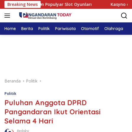
Langsung
nline Kazino – Ən Populyar Slot Oyunları
Breaking News
Kasyno online 
ke
konten
Home
Berita
Politik
Pariwisata
Otomotif
Olahraga
T
Beranda
Politik
Politik
Puluhan Anggota DPRD
Pangandaran Ikut Orientasi
Selama 4 Hari
Redaksi