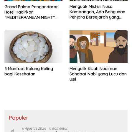
Menguak Misteri Nusa
Grand Palma Pangandaran
Kambangan, Ada Bangunan
Hotel Hadirkan
Penjara Bersejarah yang
“MEDITERRANEAN NIGHT”
Ditakuti Narapidana
Kuliner Bernuansa Laut
Tengah
5 Manfaat Kolang Kaling
Mengulik Kisah Nuaiman
bagi Kesehatan
Sahabat Nabi yang Lucu dan
Usil
Populer
6 Agustus 2026
0 Komentar