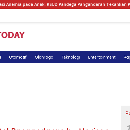
k, RSUD Pandega Pangandaran Tekankan Pentingnya MPASI Kaya
a
Otomotif
Olahraga
Teknologi
Entertainment
Ra
P
1