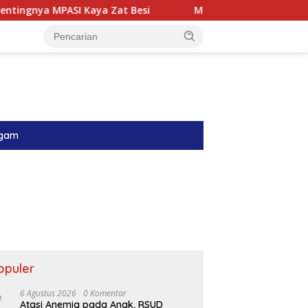
 Zat Besi
Menyambung Harapan di Ruang Perinatologi
gam
opuler
6 Agustus 2026
0 Komentar
Atasi Anemia pada Anak, RSUD