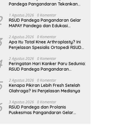
Pandega Pangandaran Tekankan
Pentingnya MPASI Kaya Zat Besi
2
1 Agustus 2026
0 Komentar
RSUD Pandega Pangandaran Gelar
MAPAY Pandega dan Edukasi
Rontgen Gigi
3
2 Agustus 2026
0 Komentar
Apa Itu Total Knee Arthroplasty? Ini
Penjelasan Spesialis Ortopedi RSUD
Pandega Pangandaran
4
2 Agustus 2026
0 Komentar
Peringatan Hari Kanker Paru Sedunia:
RSUD Pandega Pangandaran
Ingatkan Pentingnya Deteksi Dini
5
2 Agustus 2026
0 Komentar
Kenapa Pikiran Lebih Fresh Setelah
Olahraga? Ini Penjelasan Medisnya
6
3 Agustus 2026
0 Komentar
RSUD Pandega dan Prolanis
Puskesmas Pangandaran Gelar
Edukasi Kesehatan Geriatri