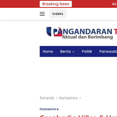
Langsung
Breaking News
Atasi Anemia pada Ana
ke
konten
Indeks
Home
Berita
Politik
Pariwisat
Beranda
Humaniora
Humaniora