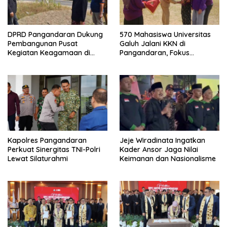
DPRD Pangandaran Dukung
570 Mahasiswa Universitas
Pembangunan Pusat
Galuh Jalani KKN di
Kegiatan Keagamaan di
Pangandaran, Fokus
Lahan Pemda Cintaratu
Konservasi, Budaya, dan
Pemberdayaan UMKM
Kapolres Pangandaran
Jeje Wiradinata Ingatkan
Perkuat Sinergitas TNI-Polri
Kader Ansor Jaga Nilai
Lewat Silaturahmi
Keimanan dan Nasionalisme