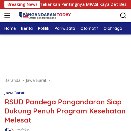
Langsung
angandaran Tekankan Pentingnya MPASI Kaya Zat Besi
Breaking News
ke
konten
Home
Berita
Politik
Pariwisata
Otomotif
Olahraga
T
Beranda
Jawa Barat
Jawa Barat
RSUD Pandega Pangandaran Siap
Dukung Penuh Program Kesehatan
Melesat
Redaksi