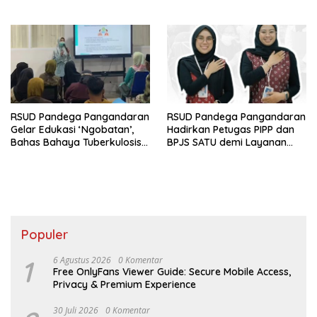
Pangandaran
meski Tanpa Benjolan
RSUD Pandega Pangandaran
RSUD Pandega Pangandaran
Gelar Edukasi ‘Ngobatan’,
Hadirkan Petugas PIPP dan
Bahas Bahaya Tuberkulosis
BPJS SATU demi Layanan
Resisten Obat
Cepat Pasien
Populer
1
6 Agustus 2026
0 Komentar
Free OnlyFans Viewer Guide: Secure Mobile Access,
Privacy & Premium Experience
30 Juli 2026
0 Komentar