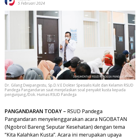
5 Februari 2024
Dr. Gilang Dwipangestu, Sp.D.V.E Dokter Spesialis Kulit dan Kelamin RSUD
Pandega Pangandaran saat menjelaskan soal penyakit kusta kepada
pengunjung,/Dok. Humas RSUD Pandega
PANGANDARAN TODAY –
RSUD Pandega
Pangandaran menyelenggarakan acara NGOBATAN
(Ngobrol Bareng Seputar Kesehatan) dengan tema
“Kita Kalahkan Kusta”. Acara ini merupakan upaya