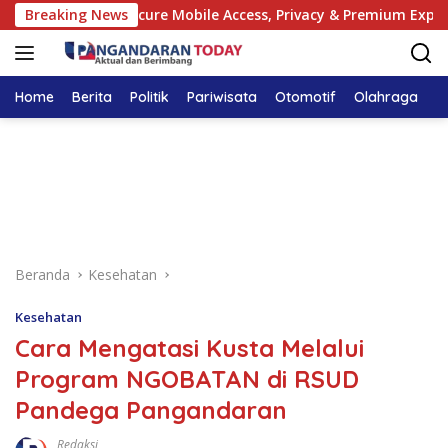
Langsung
ewer Guide: Secure Mobile Access, Privacy & Premium Experience
Breaking News
ke
konten
Home
Berita
Politik
Pariwisata
Otomotif
Olahraga
T
Beranda
Kesehatan
Kesehatan
Cara Mengatasi Kusta Melalui
Program NGOBATAN di RSUD
Pandega Pangandaran
Redaksi