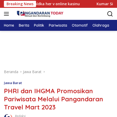
Langsung
no Marvel – nabídka her v online kasinu
Breaking News
Kumar Siteleri 
ke
konten
Home
Berita
Politik
Pariwisata
Otomotif
Olahraga
T
Beranda
Jawa Barat
Jawa Barat
PHRI dan IHGMA Promosikan
Pariwisata Melalui Pangandaran
Travel Mart 2023
Redaksi