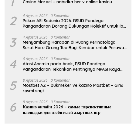
1
Casino Marvel – nabídka her v online kasinu
2
4 Agustus 2026
0 Komentar
Pekan ASI Sedunia 2026: RSUD Pandega
Pangandaran Dorong Dukungan Kolektif untuk Ibu
Menyusui
3
4 Agustus 2026
0 Komentar
Menyambung Harapan di Ruang Perinatologi:
Surat Haru Orang Tua Bayi Kembar untuk Perawat
RSUD Pandega
4
6 Agustus 2026
0 Komentar
Atasi Anemia pada Anak, RSUD Pandega
Pangandaran Tekankan Pentingnya MPASI Kaya
Zat Besi
5
8 Agustus 2026
0 Komentar
Mostbet AZ – bukmeker ve kazino Mostbet – Giriş
rəsmi sayt
6
8 Agustus 2026
0 Komentar
Казино онлайн 2026 – самые перспективные
площадки для любителей азартных игр