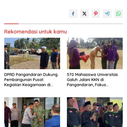
Rekomendasi untuk kamu
DPRD Pangandaran Dukung
570 Mahasiswa Universitas
Pembangunan Pusat
Galuh Jalani KKN di
Kegiatan Keagamaan di
Pangandaran, Fokus
Lahan Pemda Cintaratu
Konservasi, Budaya, dan
Pemberdayaan UMKM