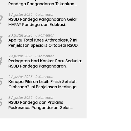
Pandega Pangandaran Tekankan
Pentingnya MPASI Kaya Zat Besi
2
1 Agustus 2026
0 Komentar
RSUD Pandega Pangandaran Gelar
MAPAY Pandega dan Edukasi
Rontgen Gigi
3
2 Agustus 2026
0 Komentar
Apa Itu Total Knee Arthroplasty? Ini
Penjelasan Spesialis Ortopedi RSUD
Pandega Pangandaran
4
2 Agustus 2026
0 Komentar
Peringatan Hari Kanker Paru Sedunia:
RSUD Pandega Pangandaran
Ingatkan Pentingnya Deteksi Dini
5
2 Agustus 2026
0 Komentar
Kenapa Pikiran Lebih Fresh Setelah
Olahraga? Ini Penjelasan Medisnya
6
3 Agustus 2026
0 Komentar
RSUD Pandega dan Prolanis
Puskesmas Pangandaran Gelar
Edukasi Kesehatan Geriatri