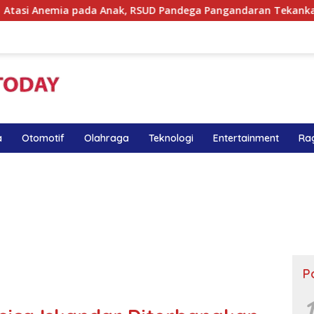
 Anak, RSUD Pandega Pangandaran Tekankan Pentingnya MPASI
a
Otomotif
Olahraga
Teknologi
Entertainment
Ra
P
1