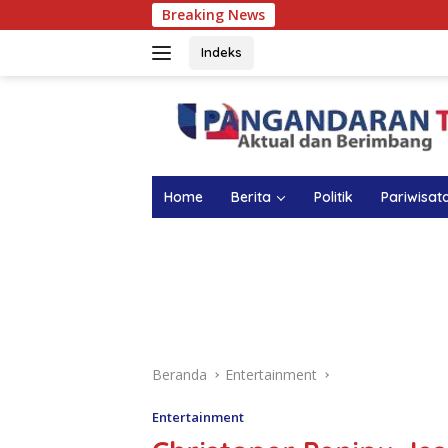
Langsung
Breaking News
Atasi Anemia pada
ke
konten
Indeks
Home
Berita
Politik
Pariwisat
Beranda
Entertainment
Entertainment